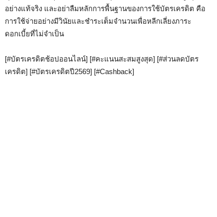
อย่างแท้จริง และอย่าลืมหลักการพื้นฐานของการใช้บัตรเครดิต คือ
การใช้จ่ายอย่างมีวินัยและชำระเต็มจำนวนเพื่อหลีกเลี่ยงภาระ
ดอกเบี้ยที่ไม่จำเป็น
[#บัตรเครดิตช้อปออนไลน์] [#คะแนนสะสมสูงสุด] [#ส่วนลดบัตร
เครดิต] [#บัตรเครดิตปี2569] [#Cashback]