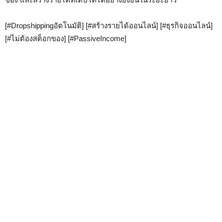
[#Dropshippingอัตโนมัติ] [#สร้างรายได้ออนไลน์] [#ธุรกิจออนไลน์]
[#ไม่ต้องสต็อกของ] [#PassiveIncome]