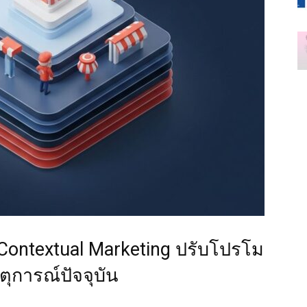
 Contextual Marketing ปรับโปรโม
การณ์ปัจจุบัน