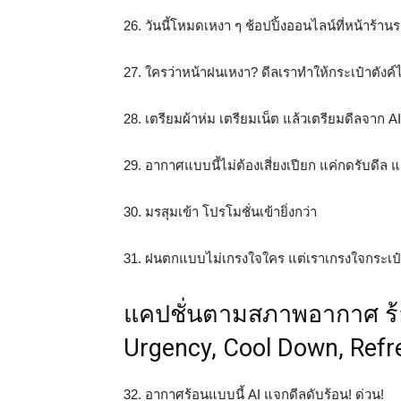
26. วันนี้โหมดเหงา ๆ ช้อปปิ้งออนไลน์ที่หน้าร้านร
27. ใครว่าหน้าฝนเหงา? ดีลเราทำให้กระเป๋าตังค์
28. เตรียมผ้าห่ม เตรียมเน็ต แล้วเตรียมดีลจาก AI
29. อากาศแบบนี้ไม่ต้องเสี่ยงเปียก แค่กดรับดีล 
30. มรสุมเข้า โปรโมชั่นเข้ายิ่งกว่า
31. ฝนตกแบบไม่เกรงใจใคร แต่เราเกรงใจกระเป๋า
แคปชั่นตามสภาพอากาศ ร้
Urgency, Cool Down, Ref
32. อากาศร้อนแบบนี้ AI แจกดีลดับร้อน! ด่วน!