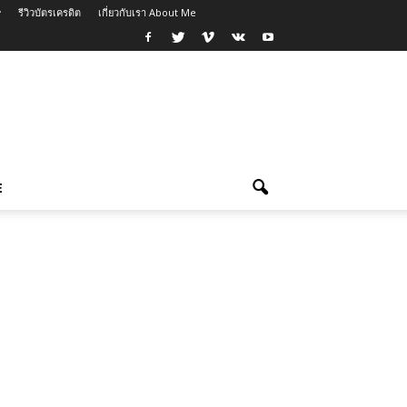
รีวิวบัตรเครดิต
เกี่ยวกับเรา About Me
E