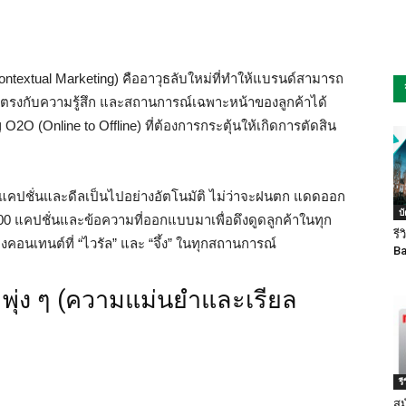
extual Marketing) คืออาวุธลับใหม่ที่ทำให้แบรนด์สามารถ
ุด ตรงกับความรู้สึก และสถานการณ์เฉพาะหน้าของลูกค้าได้
2O (Online to Offline) ที่ต้องการกระตุ้นให้เกิดการตัดสิน
่ยนแคปชั่นและดีลเป็นไปอย่างอัตโนมัติ ไม่ว่าจะฝนตก แดดออก
บ
100 แคปชั่นและข้อความที่ออกแบบมาเพื่อดึงดูดลูกค้าในทุก
รี
คอนเทนต์ที่ “ไวรัล” และ “จึ้ง” ในทุกสถานการณ์
Ba
ๆ พุ่ง ๆ (ความแม่นยำและเรียล
ร
สม