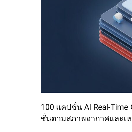
100 แคปชั่น AI Real-Time
ชั่นตามสภาพอากาศและเหตุ