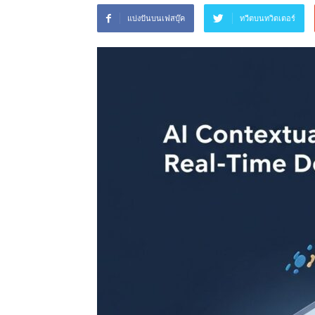
แบ่งปันบนเฟสบุ๊ค
ทวีตบนทวิตเตอร์