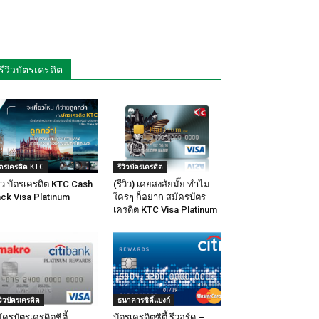
รีวิวบัตรเครดิต
ัตรเครดิต KTC
รีวิวบัตรเครดิต
วิว บัตรเครดิต KTC Cash
(รีวิว) เคยสงสัยมั๊ย ทำไม
ck Visa Platinum
ใครๆ ก็อยาก สมัครบัตร
เครดิต KTC Visa Platinum
ีวิวบัตรเครดิต
ธนาคารซิตี้แบงก์
ัครบัตรเครดิตซิตี้
บัตรเครดิตซิตี้ รีวอร์ด –