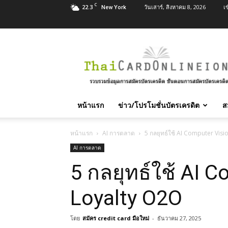
C
22.3
วันเสาร์, สิงหาคม 8, 2026
เ
New York
สมัคร
บัตร
เครดิต
บัตร
กด
เงินสด
หน้าแรก
ข่าว/โปรโมชั่นบัตรเครดิต
ส
และ
สิน
เชื่อ
หน้าแรก
AI การตลาด
5 กลยุทธ์ใช้ AI Computer Visi
บุคคล
AI การตลาด
ทุก
5 กลยุทธ์ใช้ AI C
ธนาคาร
อนุมัติ
เร็ว
Loyalty O2O
บริการ
ฟรี
โดย
สมัคร credit card มือใหม่
-
ธันวาคม 27, 2025