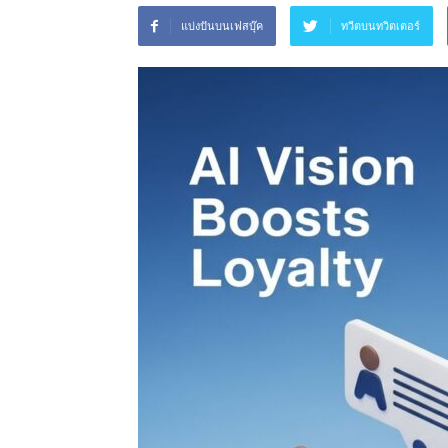
แบ่งปันบนเฟสบุ๊ค
ทวีตบนทวิตเตอร์