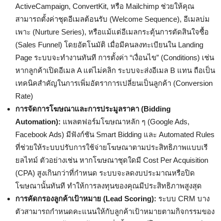
ActiveCampaign, ConvertKit, หรือ Mailchimp ช่วยให้คุณ
สามารถตั้งค่าชุดอีเมลต้อนรับ (Welcome Sequence), อีเมลบ่ม
เพาะ (Nurture Series), หรือแม้แต่อีเมลกระตุ้นการตัดสินใจซื้อ
(Sales Funnel) โดยอัตโนมัติ เมื่อมีคนลงทะเบียนใน Landing
Page ระบบจะทำงานทันที การตั้งค่า “เงื่อนไข” (Conditions) เช่น
หากลูกค้าเปิดอีเมล A แต่ไม่คลิก ระบบจะส่งอีเมล B แทน ถือเป็น
เทคนิคสำคัญในการเพิ่มอัตราการเปลี่ยนเป็นลูกค้า (Conversion
Rate)
การจัดการโฆษณาและการประมูลราคา (Bidding
Automation):
แพลตฟอร์มโฆษณาหลัก ๆ (Google Ads,
Facebook Ads) มีฟังก์ชัน Smart Bidding และ Automated Rules
ที่ช่วยให้ระบบปรับการใช้จ่ายโฆษณาตามประสิทธิภาพแบบเรี
ยลไทม์ ตัวอย่างเช่น หากโฆษณาชุดใดมี Cost Per Acquisition
(CPA) สูงเกินกว่าที่กำหนด ระบบจะลดงบประมาณหรือปิด
โฆษณานั้นทันที ทำให้การลงทุนของคุณมีประสิทธิภาพสูงสุด
การคัดกรองลูกค้าเป้าหมาย (Lead Scoring):
ระบบ CRM บาง
ตัวสามารถกำหนดคะแนนให้กับลูกค้าเป้าหมายตามกิจกรรมของ