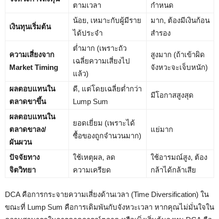
ตามเวลา
กำหนด
น้อย, เหมาะกับผู้มีราย
มาก, ต้องมีเงินก้อน
เงินทุนเริ่มต้น
ได้ประจำ
สำรอง
ต่ำมาก (เพราะถัว
ความเสี่ยงจาก
สูงมาก (ถ้าเข้าผิด
เฉลี่ยความเสี่ยงไป
Market Timing
จังหวะจะเจ็บหนัก)
แล้ว)
ผลตอบแทนใน
ดี, แต่โดยเฉลี่ยต่ำกว่า
มีโอกาสสูงสุด
ตลาดขาขึ้น
Lump Sum
ผลตอบแทนใน
ยอดเยี่ยม (เพราะได้
ตลาดขาลง/
แย่มาก
ซื้อของถูกจำนวนมาก)
ผันผวน
ปัจจัยทาง
ใช้เหตุผล, ลด
ใช้อารมณ์สูง, ต้อง
จิตวิทยา
ความเครียด
กล้าได้กล้าเสีย
DCA คือการกระจายความเสี่ยงด้านเวลา (Time Diversification) ใน
ขณะที่ Lump Sum คือการเดิมพันกับจังหวะเวลา หากคุณไม่มั่นใจใน