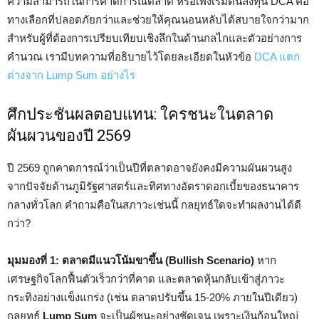
ความสามารถในการคาดการณ์ตลาด หรือเพิ่งเริ่มต้นลงทุน DCA คือ
ทางเลือกที่ปลอดภัยกว่าและช่วยให้คุณนอนหลับได้สบายใจกว่ามาก
สำหรับผู้ที่ต้องการเปรียบเทียบเชิงลึกในด้านกลไกและตัวอย่างการ
คำนวณ เรามีบทความที่อธิบายไว้โดยละเอียดในหัวข้อ
DCA แตก
ต่างจาก Lump Sum อย่างไร
ศึกประชันผลตอบแทน: ใครชนะในตลาด
ผันผวนของปี 2569
ปี 2569 ถูกคาดการณ์ว่าเป็นปีที่ตลาดอาจยังคงมีความผันผวนสูง
จากปัจจัยด้านภูมิรัฐศาสตร์และทิศทางอัตราดอกเบี้ยของธนาคาร
กลางทั่วโลก คำถามคือในสภาวะเช่นนี้ กลยุทธ์ใดจะทำผลงานได้ดี
กว่า?
มุมมองที่ 1: ตลาดมีแนวโน้มขาขึ้น (Bullish Scenario)
หาก
เศรษฐกิจโลกฟื้นตัวเร็วกว่าที่คาด และตลาดหุ้นกลับเข้าสู่ภาวะ
กระทิงอย่างแข็งแกร่ง (เช่น ตลาดปรับขึ้น 15-20% ภายในปีเดียว)
กลยุทธ์
Lump Sum
จะเป็นผู้ชนะอย่างชัดเจน เพราะเงินก้อนใหญ่