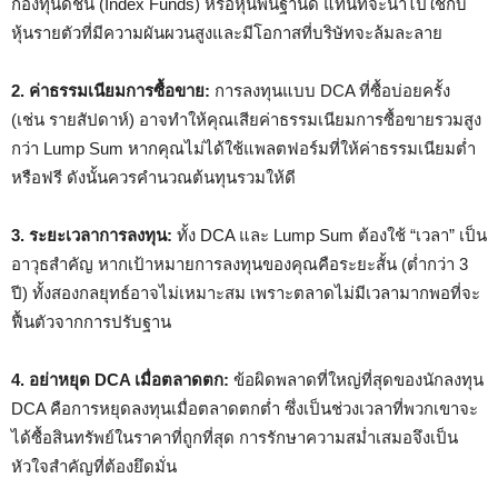
กองทุนดัชนี (Index Funds) หรือหุ้นพื้นฐานดี แทนที่จะนำไปใช้กับ
หุ้นรายตัวที่มีความผันผวนสูงและมีโอกาสที่บริษัทจะล้มละลาย
2. ค่าธรรมเนียมการซื้อขาย:
การลงทุนแบบ DCA ที่ซื้อบ่อยครั้ง
(เช่น รายสัปดาห์) อาจทำให้คุณเสียค่าธรรมเนียมการซื้อขายรวมสูง
กว่า Lump Sum หากคุณไม่ได้ใช้แพลตฟอร์มที่ให้ค่าธรรมเนียมต่ำ
หรือฟรี ดังนั้นควรคำนวณต้นทุนรวมให้ดี
3. ระยะเวลาการลงทุน:
ทั้ง DCA และ Lump Sum ต้องใช้ “เวลา” เป็น
อาวุธสำคัญ หากเป้าหมายการลงทุนของคุณคือระยะสั้น (ต่ำกว่า 3
ปี) ทั้งสองกลยุทธ์อาจไม่เหมาะสม เพราะตลาดไม่มีเวลามากพอที่จะ
ฟื้นตัวจากการปรับฐาน
4. อย่าหยุด DCA เมื่อตลาดตก:
ข้อผิดพลาดที่ใหญ่ที่สุดของนักลงทุน
DCA คือการหยุดลงทุนเมื่อตลาดตกต่ำ ซึ่งเป็นช่วงเวลาที่พวกเขาจะ
ได้ซื้อสินทรัพย์ในราคาที่ถูกที่สุด การรักษาความสม่ำเสมอจึงเป็น
หัวใจสำคัญที่ต้องยึดมั่น