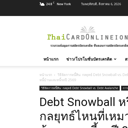
C
24.8
วันพฤหัสบดี, สิงหาคม 6, 2026
New York
สมัคร
บัตร
เครดิต
บัตร
กด
เงินสด
หน้าแรก
ข่าว/โปรโมชั่นบัตรเครดิต
ส
และ
สิน
เชื่อ
หน้าแรก
วิธีจัดการหนี้สิน: กลยุทธ์ Debt Snowball vs. 
หนี้บ้านและหนี้รถปี 2569
บุคคล
ทุก
วิธีจัดการหนี้สิน: กลยุทธ์ Debt Snowball vs. Debt Avalanche
การร
ธนาคาร
Debt Snowball หร
อนุมัติ
เร็ว
บริการ
กลยุทธ์ไหนที่เหม
ฟรี