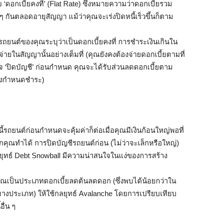
อกเบี้ยคงที่’ (Flat Rate) ซึ่งหมายความว่าดอกเบี้ยรวม
 กันตลอดอายุสัญญา แม้ว่าคุณจะเร่งปิดหนี้เร็วขึ้นก็ตาม
ถยนต์ของคุณระบุว่าเป็นดอกเบี้ยคงที่ การชำระเงินเกินใน
่ายในสัญญานั้นอย่างเต็มที่ (คุณยังคงต้องจ่ายดอกเบี้ยตามที่
จ ‘ปิดบัญชี’ ก่อนกำหนด คุณจะได้รับส่วนลดดอกเบี้ยตาม
ถึงกำหนดชำระ)
นี้รถยนต์ก่อนกำหนดจะคุ้มค่าก็ต่อเมื่อคุณมีเงินก้อนใหญ่พอที่
ากคุณทำได้ การปิดบัญชีรถยนต์ก่อน (ไม่ว่าจะเล็กหรือใหญ่)
ลยุทธ์ Debt Snowball มีความน่าสนใจในแง่ของการสร้าง
ณเป็นประเภทดอกเบี้ยลดต้นลดดอก (ซึ่งพบได้น้อยกว่าใน
ินบางประเภท) ให้ใช้กลยุทธ์ Avalanche โดยการเปรียบเทียบ
อื่น ๆ