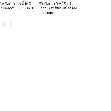
ัครบัตรเครดิตซิตี้-บิ๊กซี
รีวิวบัตรเครดิตซิตี้ รีวอร์ด
ซ่า แพลตตินั่ม – Citi Bank
เลือกบัตรที่ใช่ตามสไตล์คุณ
– CitiBank