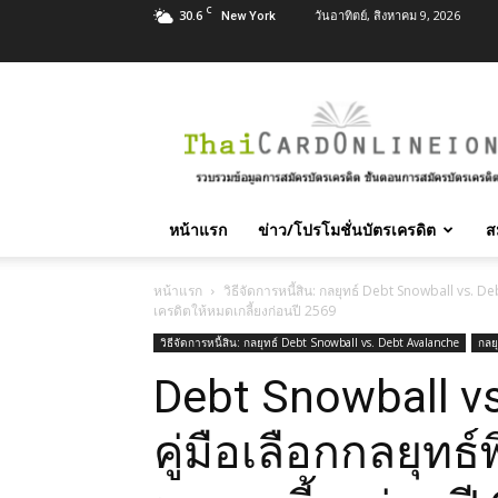
C
30.6
วันอาทิตย์, สิงหาคม 9, 2026
New York
สมัคร
บัตร
เครดิต
บัตร
กด
เงินสด
หน้าแรก
ข่าว/โปรโมชั่นบัตรเครดิต
ส
และ
สิน
เชื่อ
หน้าแรก
วิธีจัดการหนี้สิน: กลยุทธ์ Debt Snowball vs. 
เครดิตให้หมดเกลี้ยงก่อนปี 2569
บุคคล
ทุก
วิธีจัดการหนี้สิน: กลยุทธ์ Debt Snowball vs. Debt Avalanche
กลย
ธนาคาร
Debt Snowball vs
อนุมัติ
เร็ว
บริการ
คู่มือเลือกกลยุทธ์
ฟรี