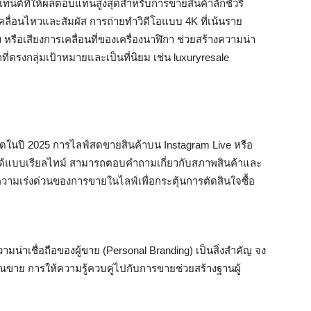
เทนต์ที่ให้ผลตอบแทนสูงสุดสำหรับการขายสินค้าลักชัวรี
คลื่อนไหวและสัมผัส การถ่ายทำวิดีโอแบบ 4K ที่เน้นราย
หรือเสียงการเคลื่อนที่ของเครื่องนาฬิกา ช่วยสร้างความน่า
ที่ตรงกลุ่มเป้าหมายและเป็นที่นิยม เช่น luxuryresale
ุดในปี 2025 การไลฟ์สดขายสินค้าบน Instagram Live หรือ
ื้อได้แบบเรียลไทม์ สามารถตอบคำถามเกี่ยวกับสภาพสินค้าและ
ความเร่งด่วนของการขายในไลฟ์เพื่อกระตุ้นการตัดสินใจซื้อ
มน่าเชื่อถือของผู้ขาย (Personal Branding) เป็นสิ่งสำคัญ จง
ที่คุณขาย การให้ความรู้ควบคู่ไปกับการขายช่วยสร้างฐานผู้