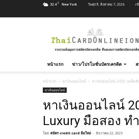
C
32.4
วันศุกร์, สิงหาคม 7, 2026
เข
New York
สมัคร
บัตร
เครดิต
บัตร
กด
เงินสด
หน้าแรก
ข่าว/โปรโมชั่นบัตรเครดิต
ส
และ
สิน
เชื่อ
หน้าแรก
หาเงินออนไลน์
หาเงินออนไลน์ 2025: เคล็ดลั
บุคคล
หาเงินออนไลน์
ทุก
หาเงินออนไลน์ 20
ธนาคาร
อนุมัติ
เร็ว
Luxury มือสอง ท
บริการ
ฟรี
โดย
สมัคร credit card มือใหม่
-
ธันวาคม 22, 2025