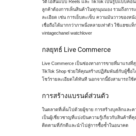
วิดีโอสั้นแบบ Reels และ TikTok เป็นรูปแบบคอน
ลูกค้าต้องการเห็นสินค้าในทุกมุมมอง รวมถึงการเ
ละเอียด เช่น การเย็บตะเข็บ ความมันวาวของหนัง 
เชื่อถือได้มากกว่าภาพนิ่งหลายเท่าตัว ใช้แฮชแท็ก
vintagechanel watchlover
กลยุทธ์ Live Commerce
Live Commerce เป็นช่องทางการขายที่มาแรงที่ส
TikTok Shop ช่วยให้คุณสร้างปฏิสัมพันธ์กับผู้ซ
โชว์รายละเอียดได้ทันที นอกจากนี้ยังสามารถใช้
การสร้างแบรนด์ส่วนตัว
ในตลาดที่เต็มไปด้วยผู้ขาย การสร้างบุคลิกและควา
เป็นผู้เชี่ยวชาญที่แบ่งปันความรู้เกี่ยวกับสินค้า
ติดตามที่ภักดีและนำไปสู่การซื้อซ้ำในอนาคต