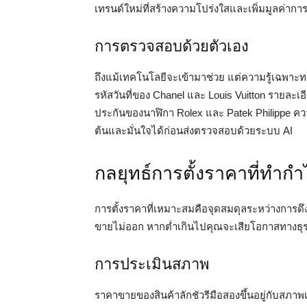
เทรนด์ใหม่ที่สร้างความโปร่งใสและเพิ่มมูลค่ากา
การตรวจสอบด้วยตัวเอง
ถึงแม้เทคโนโลยีจะเข้ามาช่วย แต่ความรู้เฉพาะ
รหัสวันที่ของ Chanel และ Louis Vuitton รายละ
ประกันของนาฬิกา Rolex และ Patek Philippe ความ
ต้นและมั่นใจได้ก่อนส่งตรวจสอบด้วยระบบ AI
กลยุทธ์การตั้งราคาที่ทำกำ
การตั้งราคาที่เหมาะสมคือจุดสมดุลระหว่างการดึง
ขายไม่ออก หากต่ำเกินไปคุณจะเสียโอกาสทางธุร
การประเมินสภาพ
ราคาขายของสินค้าลักชัวรีมือสองขึ้นอยู่กับสภา