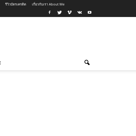
รีวิวบัตรเครดิต
เกี่ยวกับเรา About Me
E