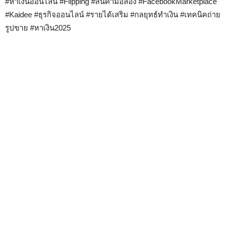
#หาเงินออนไลน์ #Flipping #สินค้ามือสอง #FacebookMarketplace
#Kaidee #ธุรกิจออนไลน์ #รายได้เสริม #กลยุทธ์ทำเงิน #เทคนิคถ่าย
รูปขาย #หาเงิน2025