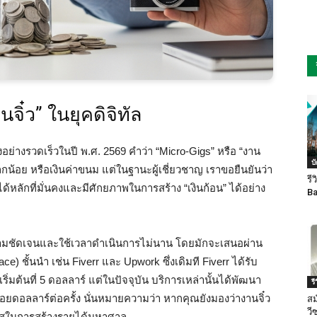
จิ๋ว” ในยุคดิจิทัล
ย่างรวดเร็วในปี พ.ศ. 2569 คำว่า “Micro-Gigs” หรือ “งาน
บ
ล็กน้อย หรือเงินค่าขนม แต่ในฐานะผู้เชี่ยวชาญ เราขอยืนยันว่า
รี
ด้หลักที่มั่นคงและมีศักยภาพในการสร้าง “เงินก้อน” ได้อย่าง
Ba
วามชัดเจนและใช้เวลาดำเนินการไม่นาน โดยมักจะเสนอผ่าน
 ชั้นนำ เช่น Fiverr และ Upwork ซึ่งเดิมที Fiverr ได้รับ
มต้นที่ 5 ดอลลาร์ แต่ในปัจจุบัน บริการเหล่านั้นได้พัฒนา
ร
ร้อยดอลลาร์ต่อครั้ง นั่นหมายความว่า หากคุณยังมองว่างานจิ๋ว
สม
วี
าสในการสร้างรายได้มหาศาล