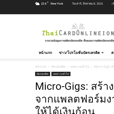
C
22.6
วันเสาร์, สิงหาคม 8, 2026
เ
New York
สมัคร
บัตร
เครดิต
บัตร
กด
เงินสด
หน้าแรก
ข่าว/โปรโมชั่นบัตรเครดิต
ส
และ
สิน
เชื่อ
หน้าแรก
บัตรเครดิต
บทความทั่วไป
Micro-Gigs: สร
บุคคล
บัตรเครดิต
บทความทั่วไป
ทุก
Micro-Gigs: สร้า
ธนาคาร
อนุมัติ
เร็ว
จากแพลตฟอร์มงานจ
บริการ
ฟรี
ให้ได้เงินก้อน