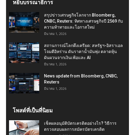
หยิบบรรณาธิการ
สรุปข่าวเศรษฐกิจโลกจาก Bloomberg,
CNBC, Reuters: ทิศทางเศรษฐกิจปี 2569 กับ
ความท้าทายและโอกาสใหม่
มีนาคม 1, 2026
สถานการณ์โลกตึงเครียด: สหรัฐฯ-อิสราเอล
โจมตีอิหร่าน ดันราคาน้ำมันพุ่ง ตลาดหุ้น
ผันผวนจากเงินเฟ้อและ AI
มีนาคม 1, 2026
News update from Bloomberg, CNBC,
Reuters
มีนาคม 1, 2026
โพสต์ที่เป็นที่นิยม
เช็คผลอนุมัติบัตรเครดิตอย่างไร? วิธีการ
ตรวจสอบผลการสมัครบัตรเครดิต