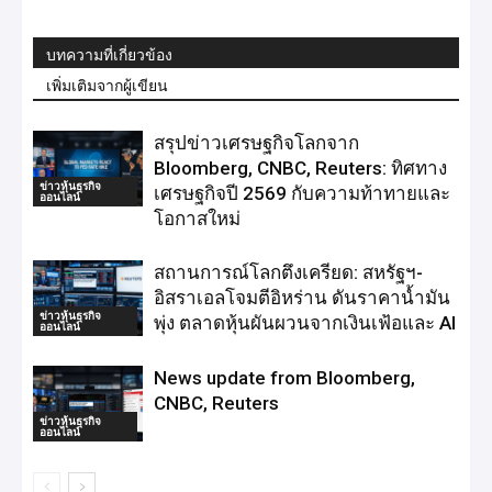
บทความที่เกี่ยวข้อง
เพิ่มเติมจากผู้เขียน
สรุปข่าวเศรษฐกิจโลกจาก
Bloomberg, CNBC, Reuters: ทิศทาง
ข่าวหุ้นธุรกิจ
เศรษฐกิจปี 2569 กับความท้าทายและ
ออนไลน์
โอกาสใหม่
สถานการณ์โลกตึงเครียด: สหรัฐฯ-
อิสราเอลโจมตีอิหร่าน ดันราคาน้ำมัน
ข่าวหุ้นธุรกิจ
พุ่ง ตลาดหุ้นผันผวนจากเงินเฟ้อและ AI
ออนไลน์
News update from Bloomberg,
CNBC, Reuters
ข่าวหุ้นธุรกิจ
ออนไลน์