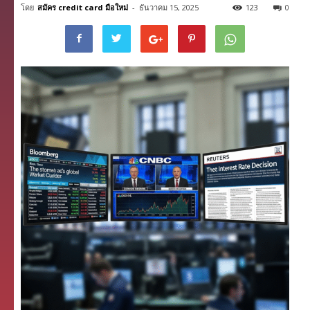
โดย
สมัคร credit card มือใหม่
-
ธันวาคม 15, 2025
123
0