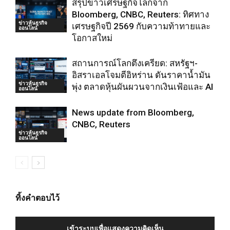
สรุปข่าวเศรษฐกิจโลกจาก
Bloomberg, CNBC, Reuters: ทิศทาง
ข่าวหุ้นธุรกิจ
เศรษฐกิจปี 2569 กับความท้าทายและ
ออนไลน์
โอกาสใหม่
สถานการณ์โลกตึงเครียด: สหรัฐฯ-
อิสราเอลโจมตีอิหร่าน ดันราคาน้ำมัน
ข่าวหุ้นธุรกิจ
พุ่ง ตลาดหุ้นผันผวนจากเงินเฟ้อและ AI
ออนไลน์
News update from Bloomberg,
CNBC, Reuters
ข่าวหุ้นธุรกิจ
ออนไลน์
ทิ้งคำตอบไว้
เข้าระบบเพื่อแสดงความคิดเห็น