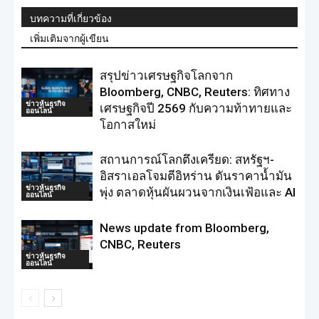
บทความที่เกี่ยวข้อง
เพิ่มเติมจากผู้เขียน
สรุปข่าวเศรษฐกิจโลกจาก
Bloomberg, CNBC, Reuters: ทิศทาง
ข่าวหุ้นธุรกิจ
เศรษฐกิจปี 2569 กับความท้าทายและ
ออนไลน์
โอกาสใหม่
สถานการณ์โลกตึงเครียด: สหรัฐฯ-
อิสราเอลโจมตีอิหร่าน ดันราคาน้ำมัน
ข่าวหุ้นธุรกิจ
พุ่ง ตลาดหุ้นผันผวนจากเงินเฟ้อและ AI
ออนไลน์
News update from Bloomberg,
CNBC, Reuters
ข่าวหุ้นธุรกิจ
ออนไลน์