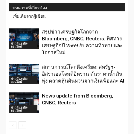
บทความที่เกี่ยวข้อง
เพิ่มเติมจากผู้เขียน
สรุปข่าวเศรษฐกิจโลกจาก
Bloomberg, CNBC, Reuters: ทิศทาง
ข่าวหุ้นธุรกิจ
เศรษฐกิจปี 2569 กับความท้าทายและ
ออนไลน์
โอกาสใหม่
สถานการณ์โลกตึงเครียด: สหรัฐฯ-
อิสราเอลโจมตีอิหร่าน ดันราคาน้ำมัน
ข่าวหุ้นธุรกิจ
พุ่ง ตลาดหุ้นผันผวนจากเงินเฟ้อและ AI
ออนไลน์
News update from Bloomberg,
CNBC, Reuters
ข่าวหุ้นธุรกิจ
ออนไลน์