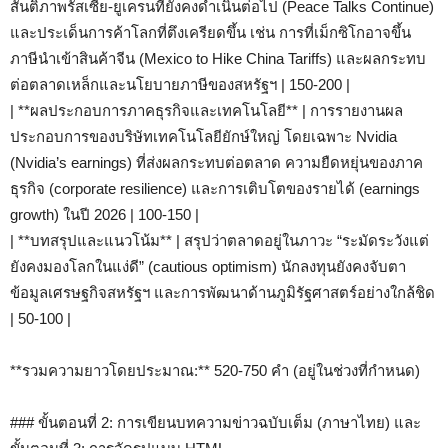
สันติภาพรัสเซีย-ยูเครนที่ยังคงดำเนินต่อไป (Peace Talks Continue)
และประเด็นการค้าโลกที่ตึงเครียดขึ้น เช่น การที่เม็กซิโกอาจขึ้น
ภาษีนำเข้าสินค้าจีน (Mexico to Hike China Tariffs) และผลกระทบ
ต่อตลาดเหล็กและนโยบายภาษีของสหรัฐฯ | 150-200 |
| **ผลประกอบการภาคธุรกิจและเทคโนโลยี** | การรายงานผล
ประกอบการของบริษัทเทคโนโลยียักษ์ใหญ่ โดยเฉพาะ Nvidia
(Nvidia’s earnings) ที่ส่งผลกระทบต่อตลาด ความยืดหยุ่นของภาค
ธุรกิจ (corporate resilience) และการเติบโตของรายได้ (earnings
growth) ในปี 2026 | 100-150 |
| **บทสรุปและแนวโน้ม** | สรุปว่าตลาดอยู่ในภาวะ “ระมัดระวังแต่
ยังคงมองโลกในแง่ดี” (cautious optimism) นักลงทุนยังคงจับตา
ข้อมูลเศรษฐกิจสหรัฐฯ และการพัฒนาด้านภูมิรัฐศาสตร์อย่างใกล้ชิด
| 50-100 |
**รวมความยาวโดยประมาณ:** 520-750 คำ (อยู่ในช่วงที่กำหนด)
### ขั้นตอนที่ 2: การเขียนบทความข่าวฉบับเต็ม (ภาษาไทย) และ