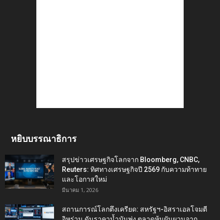
หยิบบรรณาธิการ
สรุปข่าวเศรษฐกิจโลกจาก Bloomberg, CNBC,
Reuters: ทิศทางเศรษฐกิจปี 2569 กับความท้าทาย
และโอกาสใหม่
มีนาคม 1, 2026
สถานการณ์โลกตึงเครียด: สหรัฐฯ-อิสราเอลโจมตี
อิหร่าน ดันราคาน้ำมันพุ่ง ตลาดหุ้นผันผวนจาก