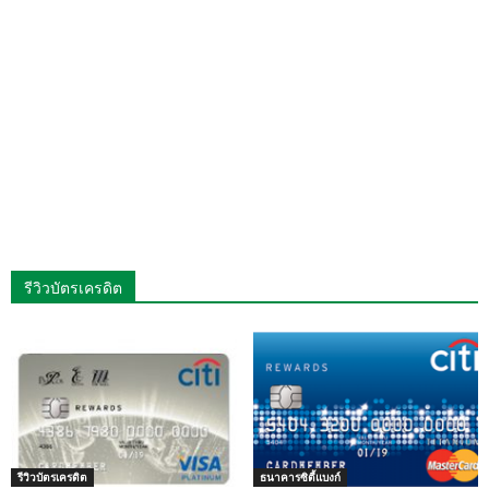
รีวิวบัตรเครดิต
รีวิวบัตรเครดิต
ธนาคารซิตี้แบงก์