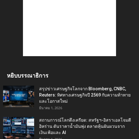
หยิบบรรณาธิการ
สรุปข่าวเศรษฐกิจโลกจาก Bloomberg, CNBC,
Reuters: ทิศทางเศรษฐกิจปี 2569 กับความท้าทาย
และโอกาสใหม่
มีนาคม 1, 2026
สถานการณ์โลกตึงเครียด: สหรัฐฯ-อิสราเอลโจมตี
อิหร่าน ดันราคาน้ำมันพุ่ง ตลาดหุ้นผันผวนจาก
เงินเฟ้อและ AI