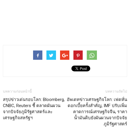
บทความก่อนหน้านี้
บทความถัดไป
สรุปข่าวเด่นรอบโลก: Bloomberg,
อัพเดทข่าวเศรษฐกิจโลก: เฟดหั่น
CNBC, Reuters ชี้ ตลาดผันผวน
ดอกเบี้ยครั้งสำคัญ, IMF ปรับเพิ่ม
จากปัจจัยภูมิรัฐศาสตร์และ
คาดการณ์เศรษฐกิจจีน, ราคา
เศรษฐกิจสหรัฐฯ
น้ำมันดิบยังผันผวนจากปัจจัย
ภูมิรัฐศาสตร์