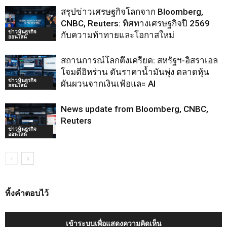
สรุปข่าวเศรษฐกิจโลกจาก Bloomberg,
CNBC, Reuters: ทิศทางเศรษฐกิจปี 2569
ข่าวหุ้นธุรกิจ
กับความท้าทายและโอกาสใหม่
ออนไลน์
สถานการณ์โลกตึงเครียด: สหรัฐฯ-อิสราเอล
โจมตีอิหร่าน ดันราคาน้ำมันพุ่ง ตลาดหุ้น
ข่าวหุ้นธุรกิจ
ผันผวนจากเงินเฟ้อและ AI
ออนไลน์
News update from Bloomberg, CNBC,
Reuters
ข่าวหุ้นธุรกิจ
ออนไลน์
ทิ้งคำตอบไว้
เข้าระบบเพื่อแสดงความคิดเห็น