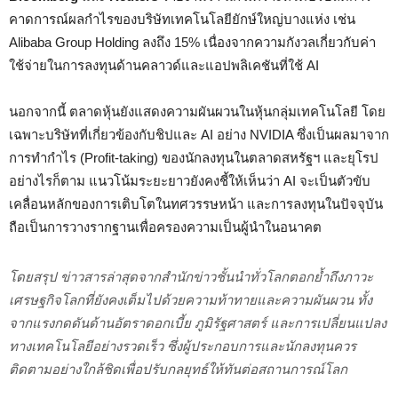
คาดการณ์ผลกำไรของบริษัทเทคโนโลยียักษ์ใหญ่บางแห่ง เช่น
Alibaba Group Holding ลงถึง 15% เนื่องจากความกังวลเกี่ยวกับค่า
ใช้จ่ายในการลงทุนด้านคลาวด์และแอปพลิเคชันที่ใช้ AI
นอกจากนี้ ตลาดหุ้นยังแสดงความผันผวนในหุ้นกลุ่มเทคโนโลยี โดย
เฉพาะบริษัทที่เกี่ยวข้องกับชิปและ AI อย่าง NVIDIA ซึ่งเป็นผลมาจาก
การทำกำไร (Profit-taking) ของนักลงทุนในตลาดสหรัฐฯ และยุโรป
อย่างไรก็ตาม แนวโน้มระยะยาวยังคงชี้ให้เห็นว่า AI จะเป็นตัวขับ
เคลื่อนหลักของการเติบโตในทศวรรษหน้า และการลงทุนในปัจจุบัน
ถือเป็นการวางรากฐานเพื่อครองความเป็นผู้นำในอนาคต
โดยสรุป ข่าวสารล่าสุดจากสำนักข่าวชั้นนำทั่วโลกตอกย้ำถึงภาวะ
เศรษฐกิจโลกที่ยังคงเต็มไปด้วยความท้าทายและความผันผวน ทั้ง
จากแรงกดดันด้านอัตราดอกเบี้ย ภูมิรัฐศาสตร์ และการเปลี่ยนแปลง
ทางเทคโนโลยีอย่างรวดเร็ว ซึ่งผู้ประกอบการและนักลงทุนควร
ติดตามอย่างใกล้ชิดเพื่อปรับกลยุทธ์ให้ทันต่อสถานการณ์โลก