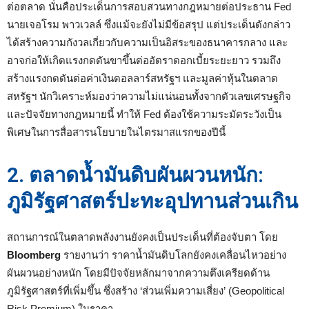
ต่อตลาด นั่นคือประเด็นการสอบสวนทางกฎหมายต่อประธาน Fed
นายเจอโรม พาวเวลล์ ซึ่งแม้จะยังไม่มีข้อสรุป แต่ประเด็นดังกล่าว
ได้สร้างความกังวลเกี่ยวกับความเป็นอิสระของธนาคารกลาง และ
อาจก่อให้เกิดแรงกดดันขาขึ้นต่ออัตราดอกเบี้ยระยะยาว รวมถึง
สร้างแรงกดดันต่อค่าเงินดอลลาร์สหรัฐฯ และมูลค่าหุ้นในตลาด
สหรัฐฯ นักวิเคราะห์มองว่าความไม่แน่นอนทั้งจากตัวเลขเศรษฐกิจ
และปัจจัยทางกฎหมายนี้ ทำให้ Fed ต้องใช้ความระมัดระวังเป็น
พิเศษในการสื่อสารนโยบายในไตรมาสแรกของปีนี้
2. ตลาดน้ำมันดิบผันผวนหนัก:
ภูมิรัฐศาสตร์ปะทะอุปทานส่วนเกิน
สถานการณ์ในตลาดพลังงานยังคงเป็นประเด็นที่ต้องจับตา โดย
Bloomberg
รายงานว่า ราคาน้ำมันดิบโลกยังคงเคลื่อนไหวอย่าง
ผันผวนอย่างหนัก โดยมีปัจจัยหลักมาจากความตึงเครียดด้าน
ภูมิรัฐศาสตร์ที่เพิ่มขึ้น ซึ่งสร้าง ‘ส่วนเพิ่มความเสี่ยง’ (Geopolitical
Risk Premium) ในราคา