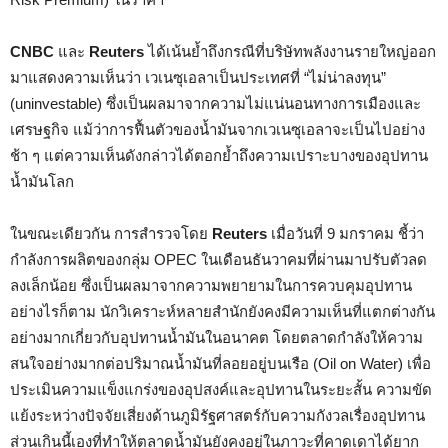
CNBC
และ
Reuters
ได้เน้นย้ำถึงกรณีที่บริษัทพลังงานรายใหญ่ออก
มาแสดงความเห็นว่า เวเนซุเอลาเป็นประเทศที่ “ไม่น่าลงทุน”
(uninvestable) ซึ่งเป็นผลมาจากความไม่แน่นอนทางการเมืองและ
เศรษฐกิจ แม้ว่าการฟื้นตัวของน้ำมันจากเวเนซุเอลาจะเป็นไปอย่าง
ช้า ๆ แต่ความเห็นดังกล่าวได้ตอกย้ำถึงความเปราะบางของอุปทาน
น้ำมันโลก
ในขณะเดียวกัน การสำรวจโดย
Reuters
เมื่อวันที่ 9 มกราคม ชี้ว่า
กำลังการผลิตของกลุ่ม OPEC ในเดือนธันวาคมที่ผ่านมาปรับตัวลด
ลงเล็กน้อย ซึ่งเป็นผลมาจากความพยายามในการควบคุมอุปทาน
อย่างไรก็ตาม นักวิเคราะห์หลายสำนักยังคงมีความเห็นที่แตกต่างกัน
อย่างมากเกี่ยวกับอุปทานน้ำมันในอนาคต โดยตลาดกำลังให้ความ
สนใจอย่างมากต่อปริมาณน้ำมันที่ลอยอยู่บนเรือ (Oil on Water) เพื่อ
ประเมินความแข็งแกร่งของอุปสงค์และอุปทานในระยะสั้น ความขัด
แย้งระหว่างปัจจัยเสี่ยงด้านภูมิรัฐศาสตร์กับความกังวลเรื่องอุปทาน
ส่วนเกินนี้เองที่ทำให้ตลาดน้ำมันยังคงอยู่ในภาวะที่คาดเดาได้ยาก