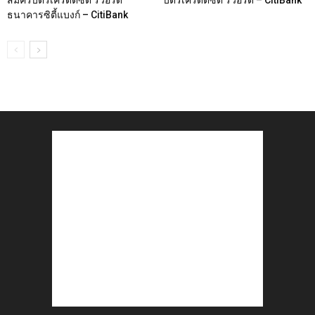
สมัครบัตรเครดิตซิตี้ รีวอร์ด
บัตรเครดิตซิตี้ รีวอร์ด – CitiBank
ธนาคารซิตี้แบงก์ – CitiBank