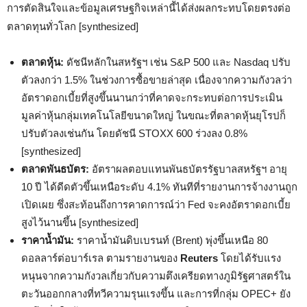
การตัดสินใจและข้อมูลเศรษฐกิจเหล่านี้ได้ส่งผลกระทบโดยตรงต่อ
ตลาดทุนทั่วโลก [synthesized]
ตลาดหุ้น:
ดัชนีหลักในสหรัฐฯ เช่น S&P 500 และ Nasdaq ปรับ
ตัวลงกว่า 1.5% ในช่วงการซื้อขายล่าสุด เนื่องจากความกังวลว่า
อัตราดอกเบี้ยที่สูงขึ้นนานกว่าที่คาดจะกระทบต่อการประเมิน
มูลค่าหุ้นกลุ่มเทคโนโลยีขนาดใหญ่ ในขณะที่ตลาดหุ้นยุโรปก็
ปรับตัวลงเช่นกัน โดยดัชนี STOXX 600 ร่วงลง 0.8%
[synthesized]
ตลาดพันธบัตร:
อัตราผลตอบแทนพันธบัตรรัฐบาลสหรัฐฯ อายุ
10 ปี ได้ดีดตัวขึ้นเหนือระดับ 4.1% ทันทีที่รายงานการจ้างงานถูก
เปิดเผย ซึ่งสะท้อนถึงการคาดการณ์ว่า Fed จะคงอัตราดอกเบี้ย
สูงไว้นานขึ้น [synthesized]
ราคาน้ำมัน:
ราคาน้ำมันดิบเบรนท์ (Brent) พุ่งขึ้นเหนือ 80
ดอลลาร์ต่อบาร์เรล ตามรายงานของ
Reuters
โดยได้รับแรง
หนุนจากความกังวลเกี่ยวกับความตึงเครียดทางภูมิรัฐศาสตร์ใน
ตะวันออกกลางที่ทวีความรุนแรงขึ้น และการที่กลุ่ม OPEC+ ยัง