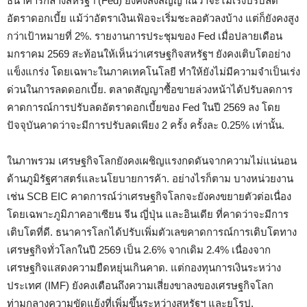
ธนาคารกลางสหรัฐฯ (Fed) ยังคงส่งสัญญาณว่าจะไม่เร่งปรับลด
อัตราดอกเบี้ย แม้ว่าอัตราเงินเฟ้อจะเริ่มชะลอตัวลงบ้าง แต่ก็ยังคงสูง
กว่าเป้าหมายที่ 2%. รายงานการประชุมของ Fed เมื่อปลายเดือน
มกราคม 2569 สะท้อนให้เห็นว่าเศรษฐกิจสหรัฐฯ ยังคงเติบโตอย่าง
แข็งแกร่ง โดยเฉพาะในภาคเทคโนโลยี ทำให้ยังไม่มีความจำเป็นเร่ง
ด่วนในการลดดอกเบี้ย. ตลาดสัญญาซื้อขายล่วงหน้าได้ปรับลดการ
คาดการณ์การปรับลดอัตราดอกเบี้ยของ Fed ในปี 2569 ลง โดย
ปัจจุบันคาดว่าจะมีการปรับลดเพียง 2 ครั้ง ครั้งละ 0.25% เท่านั้น.
ในภาพรวม เศรษฐกิจโลกยังคงเผชิญแรงกดดันจากความไม่แน่นอน
ด้านภูมิรัฐศาสตร์และนโยบายการค้า. อย่างไรก็ตาม บางหน่วยงาน
เช่น SCB EIC คาดการณ์ว่าเศรษฐกิจโลกจะยังคงขยายตัวต่อเนื่อง
โดยเฉพาะภูมิภาคอาเซียน จีน ญี่ปุ่น และอินเดีย ที่คาดว่าจะมีการ
เติบโตที่ดี. ธนาคารโลกได้ปรับเพิ่มตัวเลขคาดการณ์การเติบโตทาง
เศรษฐกิจทั่วโลกในปี 2569 เป็น 2.6% จากเดิม 2.4% เนื่องจาก
เศรษฐกิจแสดงความยืดหยุ่นเกินคาด. แต่กองทุนการเงินระหว่าง
ประเทศ (IMF) ยังคงเตือนถึงความเสี่ยงขาลงของเศรษฐกิจโลก
ท่ามกลางความขัดแย้งที่เพิ่มขึ้นระหว่างสหรัฐฯ และยุโรป.