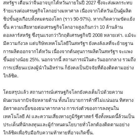
สหรัฐฯ เตือนว่าจีนอาจบุกไต้หวันภายในปี 2027 ซึ่งจะส่งผลกระทบ
ร้ายแรงต่อเศรษฐกิจโลกอย่างมหาศาล เนื่องจากไต้หวันเป็นผู้ผลิต
ชิปขั้นสูงเกือบทั้งหมดของโลก (ราว 90-97%). หากเกิดความขัดแย้ง
ขึ้น ความเสียหายต่อเศรษฐกิจโลกอาจสูงเกินกว่า 10 ล้านล้าน
ดอลลาร์สหรัฐ ซึ่งรุนแรงกว่าวิกฤติเศรษฐกิจปี 2008 หลายเท่า. แม้จะ
มีความกังวล แต่บริษัทเทคโนโลยีในสหรัฐฯ ยังคงลังเลที่จะย้ายฐาน
การผลิตออกจากไต้หวัน เนื่องจากต้นทุนการผลิตในสหรัฐฯ จะแพง
ขึ้นอย่างน้อย 25%. นอกจากนี้ สถานการณ์ในตะวันออกกลาง รวมถึง
การเปลี่ยนแปลงผู้นำในอิหร่าน ก็ยังคงเป็นปัจจัยที่ต้องติดตามอย่าง
ใกล้ชิด.
โดยสรุปแล้ว สถานการณ์เศรษฐกิจโลกยังคงเต็มไปด้วยความ
ผันผวนจากปัจจัยหลายด้าน ทั้งนโยบายการค้าที่ไม่แน่นอน ทิศทาง
อัตราดอกเบี้ยของธนาคารกลาง การเร่งตัวของการลงทุนใน
เทคโนโลยี AI และความเสี่ยงทางภูมิรัฐศาสตร์ ซึ่งทั้งหมดนี้ล้วนเป็น
ประเด็นที่นักลงทุนและผู้กำหนดนโยบายทั่วโลกต้องติดตามอย่าง
ใกล้ชิดเพื่อรับมือกับความท้าทายที่อาจเกิดขึ้น.