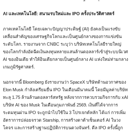
AI และเทคโนโลยี: สนามรบใหม่และ IPO ครั้งประวัติศาสตร์
ภาคเทคโนโลยี โดยเฉพาะปัญญาประดิษฐ์ (AI) ยังคงเป็นแรงขับ
เคลื่อนสำคัญของเศรษฐกิจโลกและเป็นศูนย์กลางของการแข่งขัน
ระดับโลก. รายงานจาก CNBC ระบุว่า บริษัทเทคโนโลยีรายใหญ่
ของโลกกำลังอัดฉีดเงินลงทุนหลายแสนล้านดอลลาร์เข้าสู่ระบบนิเวศ
AI ของอินเดีย ทำให้อินเดียกลายเป็นศูนย์กลาง AI แห่งใหม่ท่ามกลาง
เกมภูมิรัฐศาสตร์.
นอกจากนี้ Bloomberg ยังรายงานว่า SpaceX บริษัทด้านอวกาศของ
Elon Musk กำลังเตรียมยื่น IPO ในเดือนมีนาคมนี้ โดยมีมูลค่าบริษัท
ทะลุ 1.75 ล้านล้านดอลลาร์สหรัฐ หลังจากการควบรวมกิจการกับ xAI
บริษัท AI ของ Musk ในเดือนกุมภาพันธ์ 2569. เงินที่ได้จากการ
ระดมทุนผ่าน IPO จะถูกนำไปใช้ใน 3 โปรเจกต์หลัก ได้แก่ การเพิ่ม
อัตราการปล่อยจรวด Starship, การสร้างดาต้าเซ็นเตอร์ AI ในวง
โคจร และการสร้างฐานปฏิบัติการบนดวงจันทร์. ดีล IPO ครั้งนี้ถูก