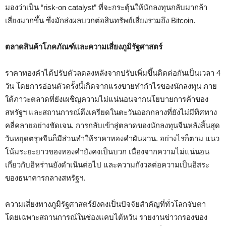
มองว่าเป็น “risk-on catalyst” ที่จะกระตุ้นให้นักลงทุนกลับมากล้า
เสี่ยงมากขึ้น ซึ่งมักส่งผลบวกต่อสินทรัพย์เสี่ยงรวมถึง Bitcoin.
ตลาดสินค้าโภคภัณฑ์และความเสี่ยงภูมิรัฐศาสตร์
ราคาทองคำได้ปรับตัวลดลงหลังจากปรับเพิ่มขึ้นติดต่อกันเป็นเวลา 4
วัน โดยการอ่อนตัวครั้งนี้เกิดจากแรงขายทำกำไรของนักลงทุน ภาย
ใต้ภาวะตลาดที่ยังเผชิญความไม่แน่นอนจากนโยบายการค้าของ
สหรัฐฯ และสถานการณ์ตึงเครียดในตะวันออกกลางที่ยังไม่มีทิศทาง
คลี่คลายอย่างชัดเจน. การกลับเข้าสู่ตลาดของนักลงทุนจีนหลังสิ้นสุด
วันหยุดตรุษจีนก็มีส่วนทำให้ราคาทองคำผันผวน. อย่างไรก็ตาม แนว
โน้มระยะยาวของทองคำยังคงเป็นบวก เนื่องจากความไม่แน่นอน
เกี่ยวกับอิหร่านยังดำเนินต่อไป และความกังวลต่อความเป็นอิสระ
ของธนาคารกลางสหรัฐฯ.
ความเสี่ยงทางภูมิรัฐศาสตร์ยังคงเป็นปัจจัยสำคัญที่ทั่วโลกจับตา
โดยเฉพาะสถานการณ์ในช่องแคบไต้หวัน รายงานข่าวกรองของ