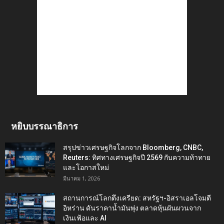
หยิบบรรณาธิการ
สรุปข่าวเศรษฐกิจโลกจาก Bloomberg, CNBC,
Reuters: ทิศทางเศรษฐกิจปี 2569 กับความท้าทาย
และโอกาสใหม่
มีนาคม 1, 2026
สถานการณ์โลกตึงเครียด: สหรัฐฯ-อิสราเอลโจมตี
อิหร่าน ดันราคาน้ำมันพุ่ง ตลาดหุ้นผันผวนจาก
เงินเฟ้อและ AI