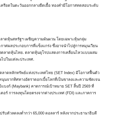
งเครียดในตะวันออกกลางยืดเยื้อ ทองคำมีโอกาสทดสอบระดับ
ลาดหุ้นสหรัฐฯ เผชิญความผันผวน โดยเฉพาะหุ้นกลุ่ม
ะกาศผลประกอบการที่แข็งแกร่ง ซึ่งอาจนำไปสู่การหมุนเวียน
วมถึงตลาดหุ้นไทย. ตลาดหุ้นยุโรปแสดงการเคลื่อนไหวแบบผสม
กันไปในแต่ละประเทศ.
นีตลาดหลักทรัพย์แห่งประเทศไทย (SET Index) มีโอกาสฟื้นตัว
ัยหนุนจากทิศทางอัตราดอกเบี้ยโลกที่เป็นขาลงและความชัดเจน
์แบงก์ (Maybank) คาดการณ์เป้าหมาย SET สิ้นปี 2569 ที่
ซ็นเตอร์ การลงทุนโดยตรงจากต่างประเทศ (FDI) และภาคการ
ด้ปรับตัวลดลงต่ำกว่า 65,000 ดอลลาร์ หลังจากประธานาธิบดี