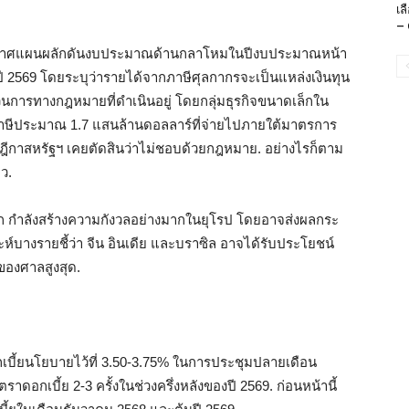
เล
– 
ประกาศแผนผลักดันงบประมาณด้านกลาโหมในปีงบประมาณหน้า
ากปี 2569 โดยระบุว่ารายได้จากภาษีศุลกากรจะเป็นแหล่งเงินทุน
วนการทางกฎหมายที่ดำเนินอยู่ โดยกลุ่มธุรกิจขนาดเล็กใน
งินภาษีประมาณ 1.7 แสนล้านดอลลาร์ที่จ่ายไปภายใต้มาตรการ
ศาลฎีกาสหรัฐฯ เคยตัดสินว่าไม่ชอบด้วยกฎหมาย. อย่างไรก็ตาม
ว.
ลก กำลังสร้างความกังวลอย่างมากในยุโรป โดยอาจส่งผลกระ
าะห์บางรายชี้ว่า จีน อินเดีย และบราซิล อาจได้รับประโยชน์
ของศาลสูงสุด.
บี้ยนโยบายไว้ที่ 3.50-3.75% ในการประชุมปลายเดือน
อกเบี้ย 2-3 ครั้งในช่วงครึ่งหลังของปี 2569. ก่อนหน้านี้