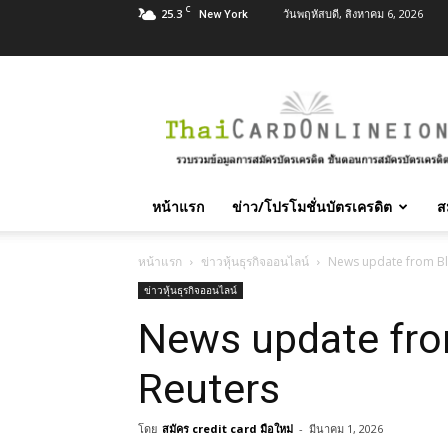
C
25.3
วันพฤหัสบดี, สิงหาคม 6, 2026
New York
สมัคร
บัตร
เครดิต
บัตร
กด
เงินสด
หน้าแรก
ข่าว/โปรโมชั่นบัตรเครดิต
ส
และ
สิน
เชื่อ
หน้าแรก
ข่าวหุ้นธุรกิจออนไลน์
News update from B
บุคคล
ข่าวหุ้นธุรกิจออนไลน์
ทุก
News update fr
ธนาคาร
อนุมัติ
เร็ว
Reuters
บริการ
ฟรี
โดย
สมัคร credit card มือใหม่
-
มีนาคม 1, 2026