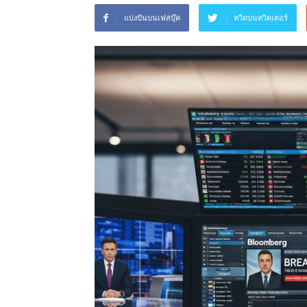
แบ่งปันบนเฟสบุ๊ค
ทวีตบนทวิตเตอร์