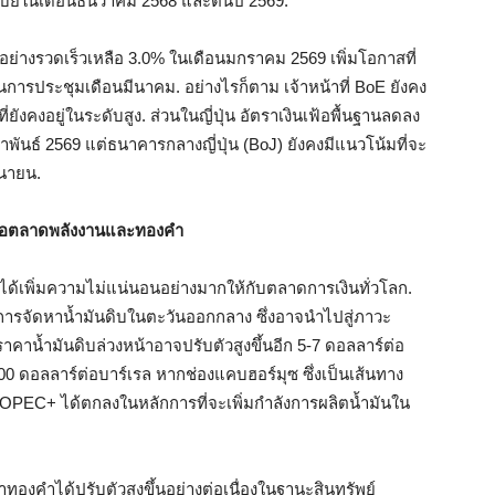
้ยในเดือนธันวาคม 2568 และต้นปี 2569.
่างรวดเร็วเหลือ 3.0% ในเดือนมกราคม 2569 เพิ่มโอกาสที่
ารประชุมเดือนมีนาคม. อย่างไรก็ตาม เจ้าหน้าที่ BoE ยังคง
ยังคงอยู่ในระดับสูง. ส่วนในญี่ปุ่น อัตราเงินเฟ้อพื้นฐานลดลง
ภาพันธ์ 2569 แต่ธนาคารกลางญี่ปุ่น (BoJ) ยังคงมีแนวโน้มที่จะ
ุนายน.
่อตลาดพลังงานและทองคำ
ได้เพิ่มความไม่แน่นอนอย่างมากให้กับตลาดการเงินทั่วโลก.
งการจัดหาน้ำมันดิบในตะวันออกกลาง ซึ่งอาจนำไปสู่ภาวะ
ราคาน้ำมันดิบล่วงหน้าอาจปรับตัวสูงขึ้นอีก 5-7 ดอลลาร์ต่อ
100 ดอลลาร์ต่อบาร์เรล หากช่องแคบฮอร์มุซ ซึ่งเป็นเส้นทาง
 OPEC+ ได้ตกลงในหลักการที่จะเพิ่มกำลังการผลิตน้ำมันใน
คาทองคำได้ปรับตัวสูงขึ้นอย่างต่อเนื่องในฐานะสินทรัพย์