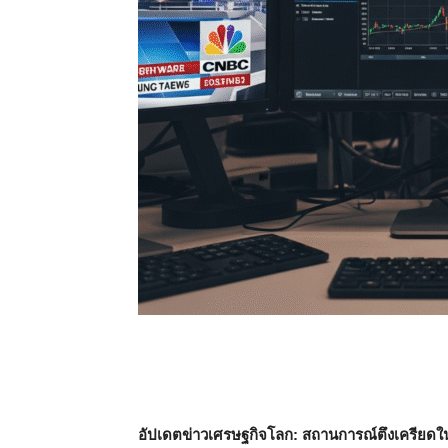
อัปเดตข่าวเศรษฐกิจโลก: สถานการณ์ตึงเครีย