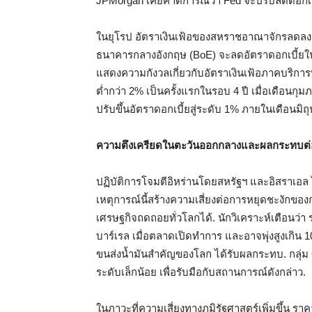
JPMorgan เคยคาดการณ์ว่า Fed จะปรับลดดอกเบี
ในยุโรป อัตราเงินเฟ้อของสหราชอาณาจักรลดลงอย
ธนาคารกลางอังกฤษ (BoE) จะลดอัตราดอกเบี้ยในก
แสดงความกังวลเกี่ยวกับอัตราเงินเฟ้อภาคบริการที่
ต่ำกว่า 2% เป็นครั้งแรกในรอบ 4 ปี เมื่อเดือนกุม
ปรับขึ้นอัตราดอกเบี้ยสู่ระดับ 1% ภายในเดือนมิถ
ความตึงเครียดในตะวันออกกลางและผลกระทบต
ปฏิบัติการโจมตีอิหร่านโดยสหรัฐฯ และอิสราเอล 
เหตุการณ์นี้สร้างความเสี่ยงต่อการหยุดชะงักขอ
เศรษฐกิจถดถอยทั่วโลกได้. นักวิเคราะห์เตือนว่า 
บาร์เรล เมื่อตลาดเปิดทำการ และอาจพุ่งสูงเกิน 
ขนส่งน้ำมันสำคัญของโลก ได้รับผลกระทบ. กลุ่ม
ระดับเล็กน้อย เพื่อรับมือกับสถานการณ์ดังกล่าว.
ในภาวะที่ความเสี่ยงทางภูมิรัฐศาสตร์เพิ่มขึ้น รา