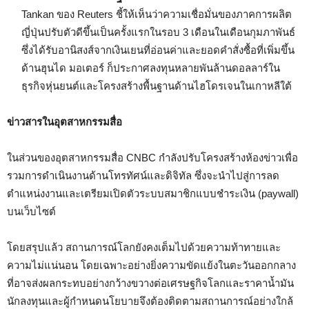
Tankan ของ Reuters ชี้ให้เห็นว่าความเชื่อมั่นของภาคการผลิต
ญี่ปุ่นปรับตัวดีขึ้นเป็นครั้งแรกในรอบ 3 เดือนในเดือนกุมภาพันธ์
ซึ่งได้รับอานิสงส์จากเงินเยนที่อ่อนค่าและยอดคำสั่งซื้อที่เพิ่มขึ้น
ด้านฮุนได มอเตอร์ ก็ประกาศลงทุนหลายพันล้านดอลลาร์ใน
ธุรกิจหุ่นยนต์และโครงสร้างพื้นฐานด้านไฮโดรเจนในเกาหลีใต้
ข่าวสารในอุตสาหกรรมสื่อ
ในส่วนของอุตสาหกรรมสื่อ CNBC กำลังปรับโครงสร้างห้องข่าวเพื่อ
รวมการดำเนินงานด้านโทรทัศน์และดิจิทัล ซึ่งจะนำไปสู่การลด
ตำแหน่งงานและเตรียมเปิดตัวระบบสมาชิกแบบชำระเงิน (paywall)
บนเว็บไซต์
โดยสรุปแล้ว สถานการณ์โลกยังคงเต็มไปด้วยความท้าทายและ
ความไม่แน่นอน โดยเฉพาะอย่างยิ่งความขัดแย้งในตะวันออกกลาง
ที่อาจส่งผลกระทบอย่างกว้างขวางต่อเศรษฐกิจโลกและราคาน้ำมัน
นักลงทุนและผู้กำหนดนโยบายจึงต้องติดตามสถานการณ์อย่างใกล้