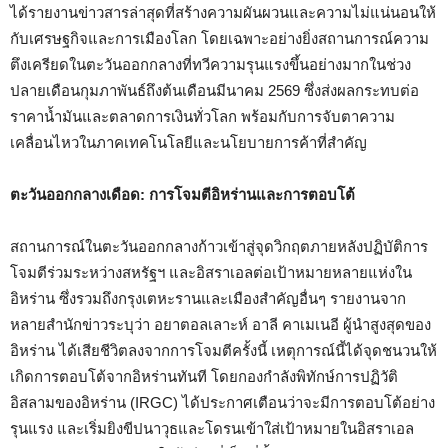
ได้รายงานข่าวสารล่าสุดที่สร้างความผันผวนและความไม่แน่นอนให้
กับเศรษฐกิจและการเมืองโลก โดยเฉพาะอย่างยิ่งสถานการณ์ความ
ตึงเครียดในตะวันออกกลางที่ทวีความรุนแรงขึ้นอย่างมากในช่วง
ปลายเดือนกุมภาพันธ์ถึงต้นเดือนมีนาคม 2569 ซึ่งส่งผลกระทบต่อ
ราคาน้ำมันและตลาดการเงินทั่วโลก พร้อมกับการจับตาความ
เคลื่อนไหวในภาคเทคโนโลยีและนโยบายการค้าที่สำคัญ
ตะวันออกกลางเดือด: การโจมตีอิหร่านและการตอบโต้
สถานการณ์ในตะวันออกกลางก้าวเข้าสู่จุดวิกฤตภายหลังปฏิบัติการ
โจมตีร่วมระหว่างสหรัฐฯ และอิสราเอลต่อเป้าหมายหลายแห่งใน
อิหร่าน ซึ่งรวมถึงกรุงเตหะรานและเมืองสำคัญอื่นๆ รายงานจาก
หลายสำนักข่าวระบุว่า อยาตอลเลาะห์ อาลี คาเมเนอี ผู้นำสูงสุดของ
อิหร่าน ได้เสียชีวิตลงจากการโจมตีครั้งนี้ เหตุการณ์นี้ได้จุดชนวนให้
เกิดการตอบโต้จากอิหร่านทันที โดยกองกำลังพิทักษ์การปฏิวัติ
อิสลามของอิหร่าน (IRGC) ได้ประกาศเตือนว่าจะมีการตอบโต้อย่าง
รุนแรง และเริ่มยิงขีปนาวุธและโดรนเข้าใส่เป้าหมายในอิสราเอล