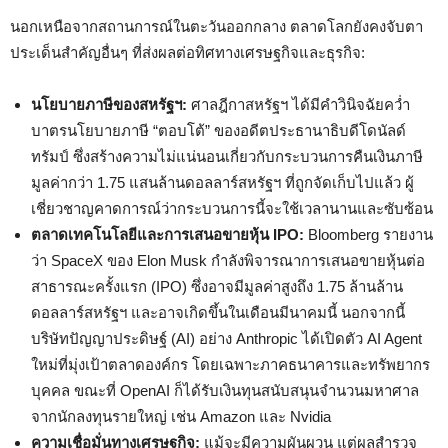
นอกเหนือจากสถานการณ์ในตะวันออกกลาง ตลาดโลกยังคงจับตา
ประเด็นสำคัญอื่นๆ ที่ส่งผลต่อทิศทางเศรษฐกิจและธุรกิจ:
นโยบายภาษีของสหรัฐฯ:
ศาลฎีกาสหรัฐฯ ได้มีคำวินิจฉัยคว่ำ
บาตรนโยบายภาษี “ตอบโต้” ของอดีตประธานาธิบดีโดนัลด์
ทรัมป์ ซึ่งสร้างความไม่แน่นอนเกี่ยวกับกระบวนการคืนเงินภาษี
มูลค่ากว่า 1.75 แสนล้านดอลลาร์สหรัฐฯ ที่ถูกจัดเก็บไปแล้ว ผู้
เชี่ยวชาญคาดการณ์ว่ากระบวนการนี้จะใช้เวลานานและซับซ้อน
ตลาดเทคโนโลยีและการเสนอขายหุ้น IPO:
Bloomberg รายงาน
ว่า SpaceX ของ Elon Musk กำลังพิจารณาการเสนอขายหุ้นต่อ
สาธารณะครั้งแรก (IPO) ซึ่งอาจมีมูลค่าสูงถึง 1.75 ล้านล้าน
ดอลลาร์สหรัฐฯ และอาจเกิดขึ้นในเดือนมีนาคมนี้ นอกจากนี้
บริษัทปัญญาประดิษฐ์ (AI) อย่าง Anthropic ได้เปิดตัว AI Agent
ใหม่ที่มุ่งเป้าตลาดองค์กร โดยเฉพาะภาคธนาคารและทรัพยากร
บุคคล ขณะที่ OpenAI ก็ได้รับเงินทุนสนับสนุนจำนวนมหาศาล
จากนักลงทุนรายใหญ่ เช่น Amazon และ Nvidia
ความเชื่อมั่นทางเศรษฐกิจ:
แม้จะมีความผันผวน แต่ผลสำรวจ