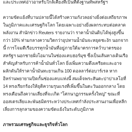
และประเทศอ่าวอาหรับใกล้เคียงที่เป็นที่ตั้งฐานทัพสหรัฐฯ
ความขัดแย้งที่บานปลายนี้ได้สร้างความกังวลอย่างยิ่งต่อเสถียรภาพ
ในภูมิภาคและเศรษฐกิจโลก โดยเฉพาะอย่างยิ่งผลกระทบต่อตลาด
พลังงาน สำนักข่าว Reuters รายงานว่า ราคาน้ำมันดิบได้พุ่งสูงขึ้น
กว่า 10% ท่ามกลางความวิตกว่าอุปทานน้ำมันจะหยุดชะงัก นอกจาก
นี้ การโจมตีเรือบรรทุกน้ำมันที่อยู่ภายใต้มาตรการคว่ำบาตรของ
สหรัฐฯ นอกชายฝั่งโอมานในช่องแคบฮอร์มุซ ซึ่งเป็นเส้นทางเดินเรือ
สำคัญสำหรับการค้าน้ำมันทั่วโลก ยิ่งเพิ่มความตึงเครียดและอาจ
ผลักดันให้ราคาน้ำมันทะยานเกิน 100 ดอลลาร์ต่อบาร์เรล หาก
อิหร่านพยายามปิดกั้นช่องแคบแห่งนี้ สมเด็จพระสันตะปาปาเลโอที่
14 ทรงเรียกร้องให้ยุติความรุนแรงที่เพิ่มขึ้นในตะวันออกกลาง โดย
ทรงเตือนถึงความเสี่ยงที่จะเกิด “โศกนาฏกรรมครั้งใหญ่” ขณะที่
ออสเตรเลียและพันธมิตรระหว่างประเทศกำลังประสานงานเพื่อหลีก
เลี่ยงการลุกลามของความขัดแย้งในระดับภูมิภาค
ภาพรวมเศรษฐกิจและธุรกิจทั่วโลก