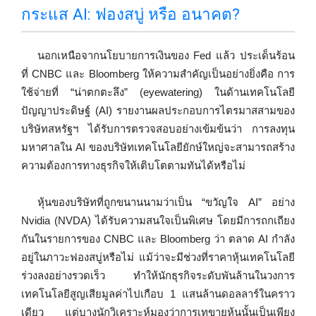
กระแส AI: ฟองสบู่ หรือ อนาคต?
นอกเหนือจากนโยบายการเงินของ Fed แล้ว ประเด็นร้อน
ที่ CNBC และ Bloomberg ให้ความสำคัญเป็นอย่างยิ่งคือ การ
ใช้จ่ายที่ “น่าตกตะลึง” (eyewatering) ในด้านเทคโนโลยี
ปัญญาประดิษฐ์ (AI) รายงานผลประกอบการไตรมาสสามของ
บริษัทสหรัฐฯ ได้รับการตรวจสอบอย่างเข้มข้นว่า การลงทุน
มหาศาลใน AI ของบริษัทเทคโนโลยียักษ์ใหญ่จะสามารถสร้าง
ความต้องการทางธุรกิจให้เติบโตตามทันได้หรือไม่
หุ้นของบริษัทที่ถูกขนานนามว่าเป็น “ขวัญใจ AI” อย่าง
Nvidia (NVDA) ได้รับความสนใจเป็นพิเศษ โดยมีการถกเถียง
กันในรายการของ CNBC และ Bloomberg ว่า ตลาด AI กำลัง
อยู่ในภาวะฟองสบู่หรือไม่ แม้ว่าจะมีช่วงที่ราคาหุ้นเทคโนโลยี
ร่วงลงอย่างรวดเร็ว ทำให้นักธุรกิจระดับพันล้านในวงการ
เทคโนโลยีสูญเสียมูลค่าไปเกือบ 1 แสนล้านดอลลาร์ในคราว
เดียว แต่บางนักวิเคราะห์มองว่าการเทขายหุ้นนั้นเป็นเพียง