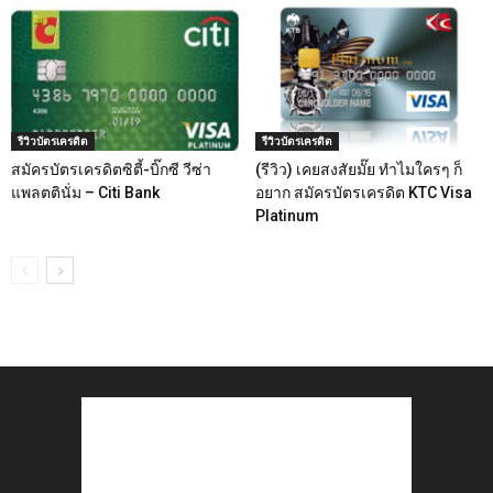
รีวิวบัตรเครดิต
รีวิวบัตรเครดิต
สมัครบัตรเครดิตซิตี้-บิ๊กซี วีซ่า
(รีวิว) เคยสงสัยมั๊ย ทำไมใครๆ ก็
แพลตตินั่ม – Citi Bank
อยาก สมัครบัตรเครดิต KTC Visa
Platinum