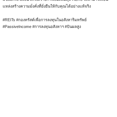
แหล่งสร้างความมั่งคั่งที่ยั่งยืนให้กับคุณได้อย่างแท้จริง
#REITs #กองทรัสต์เพื่อการลงทุนในอสังหาริมทรัพย์
#PassiveIncome #การลงทุนอสังหาฯ #ปันผลสูง