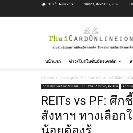
C
30.2
วันศุกร์, สิงหาคม 7, 2026
เข
New York
สมัคร
บัตร
เครดิต
บัตร
กด
เงินสด
หน้าแรก
ข่าว/โปรโมชั่นบัตรเครดิต
ส
และ
สิน
เชื่อ
หน้าแรก
การลงทุนในอสังหาริมทรัพย์แบบไม่ใช้เงินก้อนใหญ
บุคคล
การลงทุนในอสังหาริมทรัพย์แบบไม่ใช้เงินก้อนใหญ่ (REITs)
ความแตก
ทุก
REITs vs PF: ศึกช
ธนาคาร
อนุมัติ
เร็ว
สังหาฯ ทางเลือกใน
บริการ
ฟรี
น้อยต้องรู้