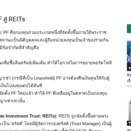
สู่ REITs
:
PF คือกองทุนรวมประเภทหนึ่งที่จัดตั้งขึ้นภายใต้พระราช
ีสถานะเป็นนิติบุคคลและผู้ถือหน่วยลงทุนเป็นเจ้าของร่วมกัน
ีข้อจำกัดที่สำคัญคือ
พื่อซื้อสินทรัพย์เพิ่มเติม ทำให้โอกาสในการขยายพอร์ตโฟลิ
ร
รี
เช่า (กรณีที่เป็น Leasehold) PF อาจต้องคืนเงินทุนให้กับผู้
เล
เงินไปลงทุนต่อได้ทันที
– 
ัดตั้ง PF ใหม่แล้ว ทำให้ PF ที่เหลืออยู่ในตลาดเป็นกองทุน
าเช่าเท่านั้น
tate Investment Trust: REITs):
REITs ถูกจัดตั้งขึ้นตามพระ
็น ‘ทรัสต์’ โดยมีผู้จัดการกองทรัสต์ (Trust Manager) เป็นผู้
ร
สม