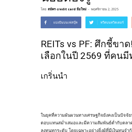
โดย
สมัคร credit card มือใหม่
-
พฤศจิกายน 2, 2025
แบ่งปันบนเฟสบุ๊ค
ทวีตบนทวิตเตอร์
REITs vs PF: ศึกชี้ขา
เลือกในปี 2569 ที่คนมีท
เกริ่นนำ
ในยุคที่ความผันผวนทางเศรษฐกิจยังคงเป็นปัจจัย
ตอบแทนสม่ำเสมอและมีความสัมพันธ์ต่ำกับตลาดหุ
ลงทุนทุกระดับ โดยเฉพาะอย่างยิ่งผู้ที่มีเงินทุนจำ