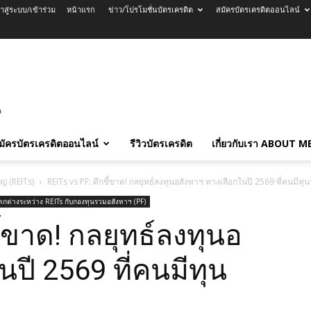
้าสู่ระบบ/เข้าร่วม
หน้าแรก
ข่าว/โปรโมชั่นบัตรเครดิต
สมัครบัตรเครดิตออนไลน์
มัครบัตรเครดิตออนไลน์
รีวิวบัตรเครดิต
เกี่ยวกับเรา ABOUT M
่ (REITs)
REITs vs PF: ศึกชี้ขาด! กลยุทธ์ลงทุนอสังหาฯ ทางเลือกในปี 2569 ที่คนมีทุนน
ต่างระหว่าง REITs กับกองทุนรวมอสังหาฯ (PF)
ี้ขาด! กลยุทธ์ลงทุนอ
ปี 2569 ที่คนมีทุน