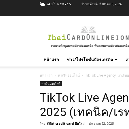
C
24.8
วันพฤหัสบดี, สิงหาคม 6, 2026
New York
สมัคร
บัตร
เครดิต
บัตร
กด
เงินสด
หน้าแรก
ข่าว/โปรโมชั่นบัตรเครดิต
ส
และ
สิน
เชื่อ
หน้าแรก
หาเงินออนไลน์
TikTok Live Agency: หาเงินอ
บุคคล
หาเงินออนไลน์
ทุก
TikTok Live Agen
ธนาคาร
อนุมัติ
เร็ว
2025 (เทคนิค/เร
บริการ
ฟรี
โดย
สมัคร credit card มือใหม่
-
ธันวาคม 22, 2025