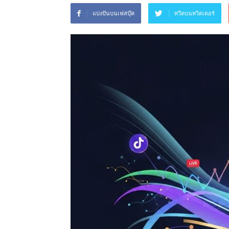
แบ่งปันบนเฟสบุ๊ค
ทวีตบนทวิตเตอร์