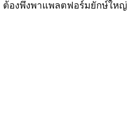
ต้องพึ่งพาแพลตฟอร์มยักษ์ใหญ่