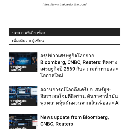
https://www.thaicardonline.com/
บทความที่เกี่ยวข้อง
เพิ่มเติมจากผู้เขียน
สรุปข่าวเศรษฐกิจโลกจาก
Bloomberg, CNBC, Reuters: ทิศทาง
ข่าวหุ้นธุรกิจ
เศรษฐกิจปี 2569 กับความท้าทายและ
ออนไลน์
โอกาสใหม่
สถานการณ์โลกตึงเครียด: สหรัฐฯ-
อิสราเอลโจมตีอิหร่าน ดันราคาน้ำมัน
ข่าวหุ้นธุรกิจ
พุ่ง ตลาดหุ้นผันผวนจากเงินเฟ้อและ AI
ออนไลน์
News update from Bloomberg,
CNBC, Reuters
ข่าวหุ้นธุรกิจ