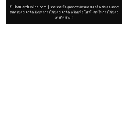
© ThaiCardOnline.com | รวบรวมข้อมูลการสมัครบัตรเครดิต ขั้นตอนการ
สมัครบัตรเครดิต ปัญหาการใช้บัตรเครดิต พร้อมทั้ง โปรโมชั่นในการใช้บัตร
เครดิตต่าง ๆ