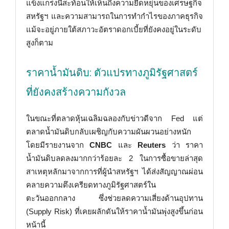
แข็งแกร่งนี้สะท้อนให้เห็นถึงความยืดหยุ่นของเศรษฐกิจ
สหรัฐฯ และความสามารถในการทำกำไรของภาคธุรกิจ
แม้จะอยู่ภายใต้สภาวะอัตราดอกเบี้ยที่ยังคงอยู่ในระดับ
สูงก็ตาม
ราคาน้ำมันดิบ: ตัวแปรทางภูมิรัฐศาสตร์
ที่ยังคงสร้างความกังวล
ในขณะที่ตลาดหุ้นเฉลิมฉลองกับข่าวดีจาก Fed แต่
ตลาดน้ำมันดิบกลับเผชิญกับความผันผวนอย่างหนัก
โดยมีรายงานจาก
CNBC
และ
Reuters
ว่า ราคา
น้ำมันดิบลดลงมากกว่าร้อยละ 2 ในการซื้อขายล่าสุด
สาเหตุหลักมาจากการที่ผู้นำสหรัฐฯ ได้ส่งสัญญาณผ่อน
คลายความตึงเครียดทางภูมิรัฐศาสตร์ใน
ตะวันออกกลาง ซึ่งช่วยลดความเสี่ยงด้านอุปทาน
(Supply Risk) ที่เคยผลักดันให้ราคาน้ำมันพุ่งสูงขึ้นก่อน
หน้านี้