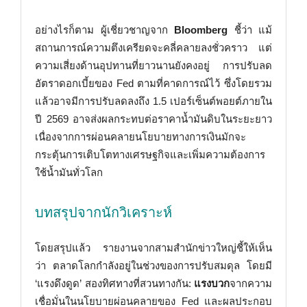
อย่างไรก็ตาม ผู้เชี่ยวชาญจาก
Bloomberg
ชี้ว่า แม้
สถานการณ์ความตึงเครียดจะคลี่คลายลงชั่วคราว แต่
ความเสี่ยงด้านอุปทานที่ยาวนานยังคงอยู่ การปรับลด
อัตราดอกเบี้ยของ Fed ตามที่คาดการณ์ไว้ ซึ่งโดยรวม
แล้วอาจมีการปรับลดลงถึง 1.5 เปอร์เซ็นต์พอยต์ภายใน
ปี 2569 อาจส่งผลกระทบต่อราคาน้ำมันดิบในระยะยาว
เนื่องจากการผ่อนคลายนโยบายทางการเงินมักจะ
กระตุ้นการเติบโตทางเศรษฐกิจและเพิ่มความต้องการ
ใช้น้ำมันทั่วโลก
บทสรุปจากนักวิเคราะห์
โดยสรุปแล้ว รายงานจากสามสำนักข่าวใหญ่ชี้ให้เห็น
ว่า ตลาดโลกกำลังอยู่ในช่วงของการปรับสมดุล โดยมี
‘แรงดึงดูด’ สองทิศทางที่สวนทางกัน:
แรงบวก
จากความ
เชื่อมั่นในนโยบายผ่อนคลายของ Fed และผลประกอบ