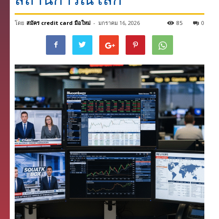
โดย
สมัคร credit card มือใหม่
-
มกราคม 16, 2026
85
0