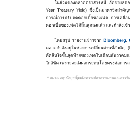
ในส่วนของตลาดตราสารหนี้ อัตราผลตอ
Year Treasury Yield) ซึ่งเป็นมาตรวัดสำคั
การณ์การปรับลดดอกเบี้ยของเฟด การเคลื่อนไห
ดอกเบี้ยของเฟดได้สิ้นสุดลงแล้ว และกำลังเข
โดยสรุป รายงานข่าวจาก
Bloomberg
,
ตลาดกำลังอยู่ในช่วงการเปลี่ยนผ่านที่สำคัญ (I
ตัดสินใจขั้นสุดท้ายของเฟดในเดือนธันวาคมแ
ใกล้ชิด เพราะจะส่งผลกระทบโดยตรงต่อการลง
**หมายเหตุ: ข้อมูลนี้ถูกสังเคราะห์จากรายงานและการวิ