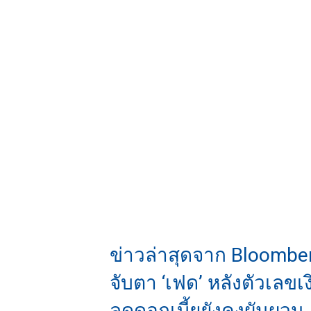
ข่าวล่าสุดจาก Bloombe
จับตา ‘เฟด’ หลังตัวเลข
ลดดอกเบี้ยยังคงผันผวน