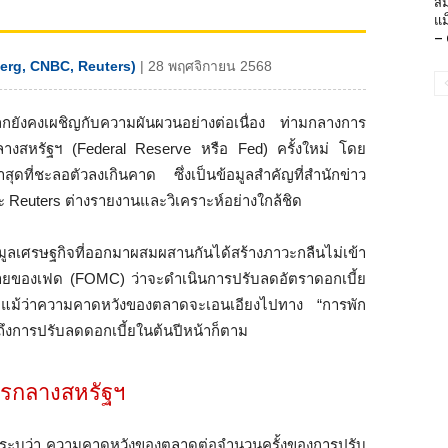
สม
แม
– 
berg, CNBC, Reuters)
| 28 พฤศจิกายน 2568
ังคงเผชิญกับความผันผวนอย่างต่อเนื่อง ท่ามกลางการ
งสหรัฐฯ (Federal Reserve หรือ Fed) ครั้งใหม่ โดย
่าสุดที่ชะลอตัวลงเกินคาด ซึ่งเป็นข้อมูลสำคัญที่สำนักข่าว
 Reuters ต่างรายงานและวิเคราะห์อย่างใกล้ชิด
อมูลเศรษฐกิจที่ออกมาผสมผสานกันได้สร้างภาวะกลืนไม่เข้า
ของเฟด (FOMC) ว่าจะดำเนินการปรับลดอัตราดอกเบี้ย
แม้ว่าความคาดหวังของตลาดจะเอนเอียงไปทาง “การพัก
ถึงการปรับลดดอกเบี้ยในต้นปีหน้าก็ตาม
รกลางสหรัฐฯ
ระบุว่า ความคาดหวังของตลาดต่อจำนวนครั้งของการปรับ