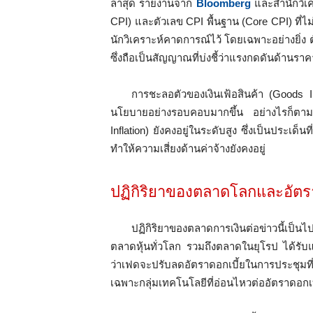
ล่าสุด รายงานจาก
Bloomberg
และสำนักวิเคร
CPI) และตัวเลข CPI พื้นฐาน (Core CPI) ที่ไม
นักวิเคราะห์คาดการณ์ไว้ โดยเฉพาะอย่างยิ่ง 
ซึ่งถือเป็นสัญญาณที่บ่งชี้ว่าแรงกดดันด้านราค
การชะลอตัวของเงินเฟ้อสินค้า (Goods I
นโยบายอย่างรอบคอบมากขึ้น อย่างไรก็ต
Inflation) ยังคงอยู่ในระดับสูง ซึ่งเป็นประเด
ทำให้ความเสี่ยงด้านค่าจ้างยังคงอยู่
ปฏิกิริยาของตลาดโลกและอัต
ปฏิกิริยาของตลาดการเงินต่อข่าวนี้เป
ตลาดหุ้นทั่วโลก รวมถึงตลาดในยุโรป ได้รับแร
ว่าเฟดจะปรับลดอัตราดอกเบี้ยในการประชุมที
เฉพาะกลุ่มเทคโนโลยีที่อ่อนไหวต่ออัตราดอกเบ