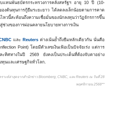
บแทนพันธบัตรกระทรวงการคลังสหรัฐฯ อายุ 10 ปี (10-
ญของต้นทุนการกู้ยืมระยะยาว ได้ลดลงเล็กน้อยตามการคาด
วนี้สะท้อนถึงความเชื่อมั่นของนักลงทุนว่าวัฏจักรการขึ้น
้าสู่ช่วงของการผ่อนคลายนโยบายทางการเงิน
CNBC
และ
Reuters
ต่างเน้นย้ำถึงธีมหลักเดียวกัน นั่นคือ
nflection Point) โดยมีตัวเลขเงินเฟ้อเป็นปัจจัยเร่ง แต่การ
ละทิศทางในปี 2569 ยังคงเป็นประเด็นที่ต้องจับตาอย่าง
ทุนและเศรษฐกิจทั่วโลก.
เคราะห์ล่าสุดจากสำนักข่าว Bloomberg, CNBC, และ Reuters ณ วันที่ 28
พฤศจิกายน 2568**