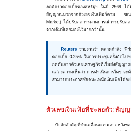
ลดอัตราดอกเบี้ยของสหรัฐฯ ในปี 2569 ได้ม
สัญญาณบวกจากตัวเลขเงินเฟ้อก็ตาม ขณะนี
Market) ได้ปรับลดการคาดการณ์การปรับลดด
จากเดิมที่เคยมองไว้มากกว่านั้น
Reuters
รายงานว่า ตลาดกำลัง ‘Pric
ดอกเบี้ย 0.25% ในการประชุมครั้งถัดไปของ
กดดันจากตัวเลขเศรษฐกิจที่เริ่มส่งสัญ
แสดงความเห็นว่า การดำเนินการใดๆ จะต้องข
สามารถประกาศชัยชนะเหนือเงินเฟ้อได้อย่
ตัวเลขเงินเฟ้อที่ชะลอตัว: สั
ปัจจัยสำคัญที่ขับเคลื่อนความคาดหวัง