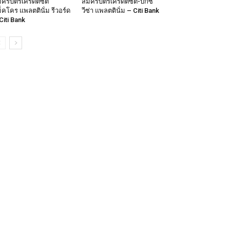
ัครบัตรเครดิตซิตี้
สมัครบัตรเครดิตซิตี้-บิ๊กซี
็คโคร แพลตตินั่ม รีวอร์ด
วีซ่า แพลตตินั่ม – Citi Bank
Citi Bank