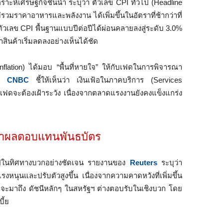
าะห์เศรษฐกิจชั้นนำ ระบุว่า ตัวเลข CPI ทั่วไป (Headline
่รวมราคาอาหารและพลังงาน ได้เพิ่มขึ้นในอัตราที่ช้ากว่าที่
ตัวเลข CPI พื้นฐานแบบปีต่อปีได้ผ่อนคลายลงสู่ระดับ 3.0%
าสินค้าเริ่มลดลงอย่างเห็นได้ชัด
nflation) ได้มอบ “พื้นที่หายใจ” ให้กับเฟดในการพิจารณา
าม
CNBC
ชี้ให้เห็นว่า เงินเฟ้อในภาคบริการ (Services
็นที่เฟดจะต้องเฝ้าระวัง เนื่องจากตลาดแรงงานยังคงแข็งแกร่ง
ราผลตอบแทนพันธบัตร
็นไปในทิศทางบวกอย่างชัดเจน รายงานของ
Reuters
ระบุว่า
งหนุนและปรับตัวสูงขึ้น เนื่องจากความคาดหวังที่เพิ่มขึ้น
่จะมาถึง ดัชนีหลักๆ ในสหรัฐฯ ต่างตอบรับในเชิงบวก โดย
ี้ย