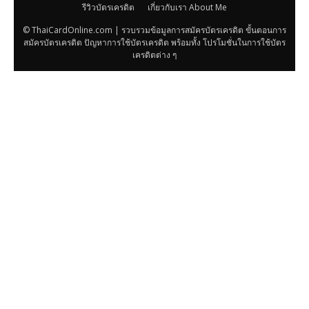
รีวิวบัตรเครดิต
เกี่ยวกับเรา About Me
© ThaiCardOnline.com | รวบรวมข้อมูลการสมัครบัตรเครดิต ขั้นตอนการ
สมัครบัตรเครดิต ปัญหาการใช้บัตรเครดิต พร้อมทั้ง โปรโมชั่นในการใช้บัตร
เครดิตต่าง ๆ