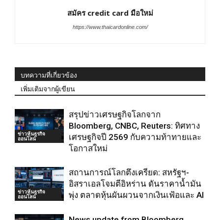
สมัคร credit card มือใหม่
https://www.thaicardonline.com/
บทความที่เกี่ยวข้อง
เพิ่มเติมจากผู้เขียน
สรุปข่าวเศรษฐกิจโลกจาก
Bloomberg, CNBC, Reuters: ทิศทาง
ข่าวหุ้นธุรกิจ
เศรษฐกิจปี 2569 กับความท้าทายและ
ออนไลน์
โอกาสใหม่
สถานการณ์โลกตึงเครียด: สหรัฐฯ-
อิสราเอลโจมตีอิหร่าน ดันราคาน้ำมัน
ข่าวหุ้นธุรกิจ
พุ่ง ตลาดหุ้นผันผวนจากเงินเฟ้อและ AI
ออนไลน์
News update from Bloomberg,