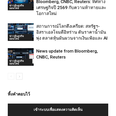
Bloomberg, CNBC, Reuters: ทิศทาง
ข่าวหุ้นธุรกิจ
เศรษฐกิจปี 2569 กับความท้าทายและ
ออนไลน์
โอกาสใหม่
สถานการณ์โลกตึงเครียด: สหรัฐฯ-
อิสราเอลโจมตีอิหร่าน ดันราคาน้ำมัน
ข่าวหุ้นธุรกิจ
พุ่ง ตลาดหุ้นผันผวนจากเงินเฟ้อและ AI
ออนไลน์
News update from Bloomberg,
CNBC, Reuters
ข่าวหุ้นธุรกิจ
ออนไลน์
ทิ้งคำตอบไว้
เข้าระบบเพื่อแสดงความคิดเห็น