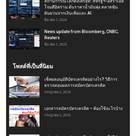
สถานการณ์โลกตึงเครียด: สหรัฐฯ-อิสราเอล
โจมตีอิหร่าน ดันราคาน้ำมันพุ่ง ตลาดหุ้น
ผันผวนจากเงินเฟ้อและ AI
มีนาคม 1, 2026
News update from Bloomberg, CNBC,
Reuters
มีนาคม 1, 2026
โพสต์ที่เป็นที่นิยม
เช็คผลอนุมัติบัตรเครดิตอย่างไร? วิธีการ
ตรวจสอบผลการสมัครบัตรเครดิต
กรกฎาคม 2, 2024
เอกสารสมัครบัตรเครดิต – ต้องใช้อะไรบ้าง
กรกฎาคม 2, 2024