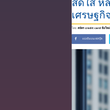
สดใส หลั
เศรษฐกิจ
โดย
สมัคร credit card มือใหม่
แบ่งปันบนเฟสบุ๊ค