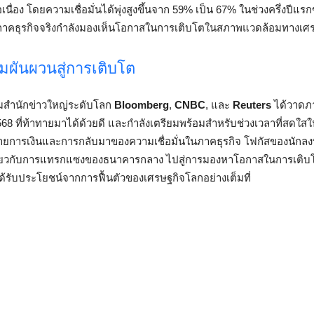
่อเนื่อง โดยความเชื่อมั่นได้พุ่งสูงขึ้นจาก 59% เป็น 67% ในช่วงครึ่งปีแรก
ญว่าภาคธุรกิจจริงกำลังมองเห็นโอกาสในการเติบโตในสภาพแวดล้อมทางเศรษ
มผันผวนสู่การเติบโต
สำนักข่าวใหญ่ระดับโลก
Bloomberg
,
CNBC
, และ
Reuters
ได้วาดภา
68 ที่ท้าทายมาได้ด้วยดี และกำลังเตรียมพร้อมสำหรับช่วงเวลาที่สดใสใ
การเงินและการกลับมาของความเชื่อมั่นในภาคธุรกิจ โฟกัสของนักลงท
กี่ยวกับการแทรกแซงของธนาคารกลาง ไปสู่การมองหาโอกาสในการเติบ
ด้รับประโยชน์จากการฟื้นตัวของเศรษฐกิจโลกอย่างเต็มที่