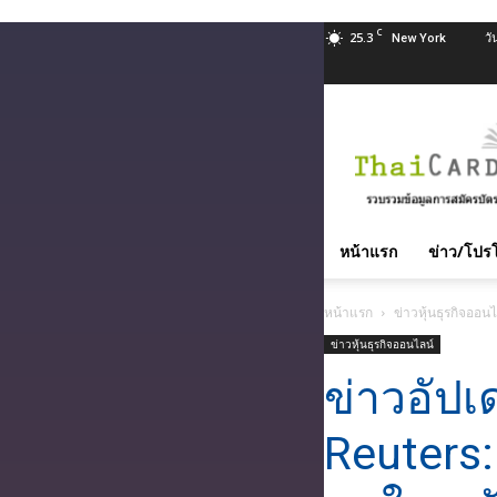
C
25.3
วั
New York
สมัคร
บัตร
เครดิต
บัตร
กด
เงินสด
หน้าแรก
ข่าว/โปรโ
และ
สิน
หน้าแรก
ข่าวหุ้นธุรกิจออนไ
เชื่อ
บุคคล
ข่าวหุ้นธุรกิจออนไลน์
ทุก
ข่าวอัป
ธนาคาร
อนุมัติ
Reuters:
เร็ว
บริการ
ฟรี