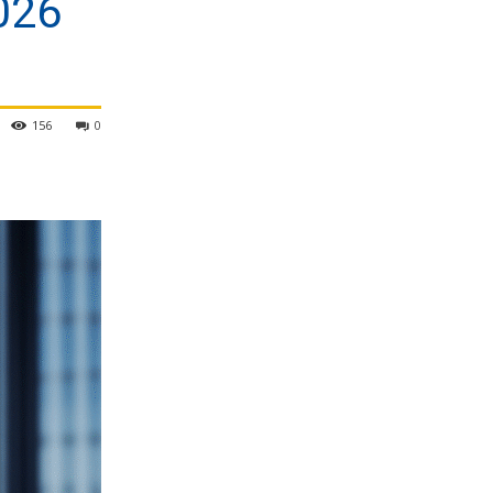
026
156
0