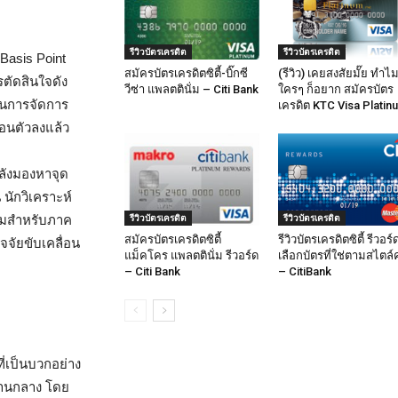
รีวิวบัตรเครดิต
รีวิวบัตรเครดิต
Basis Point
สมัครบัตรเครดิตซิตี้-บิ๊กซี
(รีวิว) เคยสงสัยมั๊ย ทำไ
รตัดสินใจดัง
วีซ่า แพลตตินั่ม – Citi Bank
ใครๆ ก็อยาก สมัครบัตร
ในการจัดการ
เครดิต KTC Visa Platin
่อนตัวลงแล้ว
ลังมองหาจุด
 นักวิเคราะห์
รีวิวบัตรเครดิต
รีวิวบัตรเครดิต
ยืมสำหรับภาค
สมัครบัตรเครดิตซิตี้
รีวิวบัตรเครดิตซิตี้ รีวอร์
จจัยขับเคลื่อน
แม็คโคร แพลตตินั่ม รีวอร์ด
เลือกบัตรที่ใช่ตามสไตล์
– Citi Bank
– CitiBank
่เป็นบวกอย่าง
บปานกลาง โดย