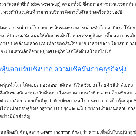
กว่า “ลงแล้วขึ้น” (down-then-up) ตลอดทั้งปี ซึ่งหมายความว่าแรงกดดั
่จะทรงตัวในระดับที่สามารถบริหารจัดการได้ในช่วงครึ่งหลังของปี
ังคาดการณ์ว่า นโยบายการเงินของธนาคารกลางทั่วโลกจะมีแนวโน้ม
ซึ่งจะเป็นแรงสนับสนุนให้เกิดการเติบโตทางเศรษฐกิจมากขึ้น และการเติบโ
การขับเคลื่อนตลาด แทนที่การตัดสินใจของธนาคารกลาง โดยสัญญาณกา
จะเป็นเสาหลักที่ช่วยพยุงเศรษฐกิจโลกให้เดินหน้าต่อไปได้
ดหุ้นตอบรับเชิงบวก ความเชื่อมั่นภาคธุรกิจพุ่ง
หุ้นทั่วโลกได้ตอบสนองต่อข่าวดีเหล่านี้ในเชิงบวก โดยดัชนีสำคัญหลาย
ื่อมั่นของนักลงทุนกลับคืนมา เนื่องจากความหวังที่ว่าความตึงเครียดทาง
ันจากอัตราดอกเบี้ยที่สูงกำลังคลี่คลายลง โดยเฉพาะอย่างยิ่ง หุ้นกลุ่ม S
านได้ดีเมื่อเศรษฐกิจเข้าสู่ช่วงปรับปรุงและนโยบายการเงินผ่อนคลาย กำ
ย่างมีนัยสำคัญ
คล้องกับข้อมูลจาก Grant Thornton ที่ระบุว่า ความเชื่อมั่นในหมู่นักธ