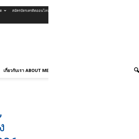
ิต
สมัครบัตรเครดิตออนไลน์
รีวิวบัตรเครดิต
เกี่ยวกับเรา About Me
เกี่ยวกับเรา ABOUT ME
เฟดหั่นดอกเบี้ย คาดปี 2026 เศรษฐกิจฟื้นตัว
,
ง