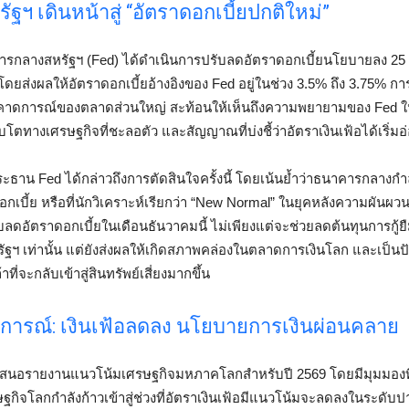
ฯ เดินหน้าสู่ “อัตราดอกเบี้ยปกติใหม่”
รกลางสหรัฐฯ (Fed) ได้ดำเนินการปรับลดอัตราดอกเบี้ยนโยบายลง 25 
โดยส่งผลให้อัตราดอกเบี้ยอ้างอิงของ Fed อยู่ในช่วง 3.5% ถึง 3.75% กา
ารคาดการณ์ของตลาดส่วนใหญ่ สะท้อนให้เห็นถึงความพยายามของ Fed 
บโตทางเศรษฐกิจที่ชะลอตัว และสัญญาณที่บ่งชี้ว่าอัตราเงินเฟ้อได้เริ่มอ
ธาน Fed ได้กล่าวถึงการตัดสินใจครั้งนี้ โดยเน้นย้ำว่าธนาคารกลางกำ
เบี้ย หรือที่นักวิเคราะห์เรียกว่า “New Normal” ในยุคหลังความผันผวน
ับลดอัตราดอกเบี้ยในเดือนธันวาคมนี้ ไม่เพียงแต่จะช่วยลดต้นทุนการกู้
ัฐฯ เท่านั้น แต่ยังส่งผลให้เกิดสภาพคล่องในตลาดการเงินโลก และเป็นปั
ที่จะกลับเข้าสู่สินทรัพย์เสี่ยงมากขึ้น
ารณ์: เงินเฟ้อลดลง นโยบายการเงินผ่อนคลาย
สนอรายงานแนวโน้มเศรษฐกิจมหภาคโลกสำหรับปี 2569 โดยมีมุมมองที
ฐกิจโลกกำลังก้าวเข้าสู่ช่วงที่อัตราเงินเฟ้อมีแนวโน้มจะลดลงในระดั