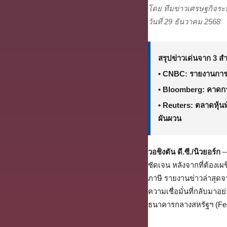
โดย ทีมข่าวเศรษฐกิจระ
วันที่ 29 ธันวาคม 2568
สรุปข่าวเด่นจาก 3 สำ
•
CNBC:
รายงานการป
•
Bloomberg:
คาดการ
•
Reuters:
ตลาดหุ้นท
ผันผวน
วอชิงตัน ดี.ซี./นิวยอร์ก
– 
ชัดเจน หลังจากที่ต้อง
ภาษี รายงานข่าวล่าสุด
ความเชื่อมั่นที่กลับมา
ธนาคารกลางสหรัฐฯ (Fed)