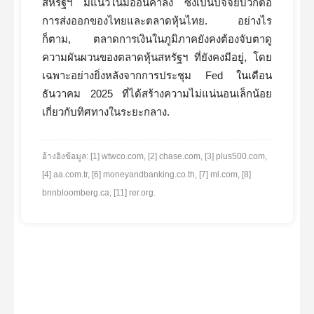
สหรัฐฯ มีแนวโน้มอ่อนค่าลง ซึ่งเป็นปัจจัยบวกต่อ
การส่งออกของไทยและตลาดหุ้นไทย. อย่างไร
ก็ตาม, ตลาดการเงินในภูมิภาคยังคงต้องจับตาดู
ความผันผวนของตลาดหุ้นสหรัฐฯ ที่ยังคงมีอยู่, โดย
เฉพาะอย่างยิ่งหลังจากการประชุม Fed ในเดือน
ธันวาคม 2025 ที่ได้สร้างความไม่แน่นอนเล็กน้อย
เกี่ยวกับทิศทางในระยะกลาง.
อ้างอิงข้อมูล: [1] wtwco.com, [2] chase.com, [3] plus500.com,
[4] aa.com.tr, [6] moneyandbanking.co.th, [7] ml.com, [8]
bnnbloomberg.ca, [11] rer.org.