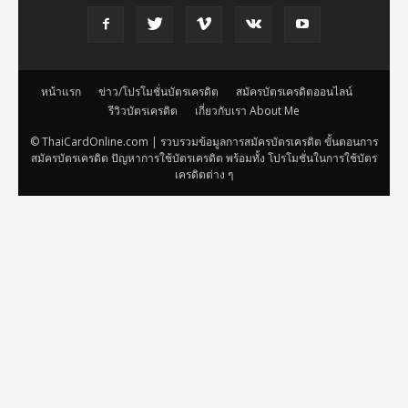
หน้าแรก
ข่าว/โปรโมชั่นบัตรเครดิต
สมัครบัตรเครดิตออนไลน์
รีวิวบัตรเครดิต
เกี่ยวกับเรา About Me
© ThaiCardOnline.com | รวบรวมข้อมูลการสมัครบัตรเครดิต ขั้นตอนการ
สมัครบัตรเครดิต ปัญหาการใช้บัตรเครดิต พร้อมทั้ง โปรโมชั่นในการใช้บัตร
เครดิตต่าง ๆ