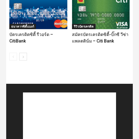
ธนาคารซิตี้แบงก์
รีวิวบัตรเครดิต
บัตรเครดิตซิตี้ รีวอร์ด –
สมัครบัตรเครดิตซิตี้-บิ๊กซี วีซ่า
CitiBank
แพลตตินั่ม – Citi Bank