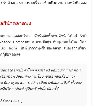
ปรับตัวลดลงอย่างรวดเร็ว สะท้อนถึงความคาดหวังที่ลดลง
ลยีนำตลาดพุ่ง
ลาดวอลล์สตรีทว่า ดัชนีหลักทั้งสามดัชนี ได้แก่ S&P
sdaq Composite ทะยานขึ้นสู่ระดับสูงสุดครั้งใหม่ โดย
(Big Tech) เป็นผู้นำการพุ่งขึ้นของตลาด เนื่องจากบริษัท
กู้ยืมที่ลดลง
หรับอัตราดอกเบี้ยทั่วโลก การที่ Fed ยอมรับว่าแรงกดดัน
ร้อมที่จะเปลี่ยนทิศทางนโยบายเพื่อหลีกเลี่ยงภาวะ
 นักลงทุนคาดการณ์ว่าจะมีอย่างน้อยสามถึงสี่ครั้งของ
งินไหลกลับเข้าสู่สินทรัพย์เสี่ยงอีกครั้ง”
างอิงโดย CNBC)