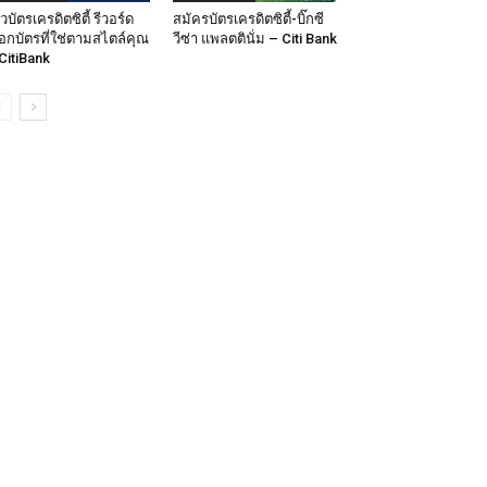
วิวบัตรเครดิตซิตี้ รีวอร์ด
สมัครบัตรเครดิตซิตี้-บิ๊กซี
ือกบัตรที่ใช่ตามสไตล์คุณ
วีซ่า แพลตตินั่ม – Citi Bank
CitiBank