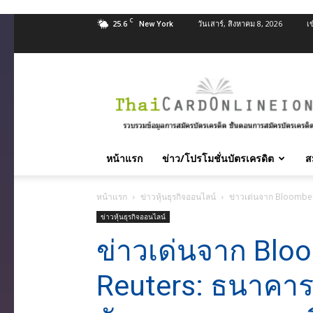
C
25.6
วันเสาร์, สิงหาคม 8, 2026
เ
New York
สมัคร
บัตร
เครดิต
บัตร
กด
หน้าแรก
ข่าว/โปรโมชั่นบัตรเครดิต
ส
เงินสด
และ
หน้าแรก
ข่าวหุ้นธุรกิจออนไลน์
ข่าวเด่นจาก Bloomberg
สิน
ข่าวหุ้นธุรกิจออนไลน์
เชื่อ
บุคคล
ข่าวเด่นจาก Blo
ทุก
ธนาคาร
Reuters: ธนาคาร
อนุมัติ
เร็ว