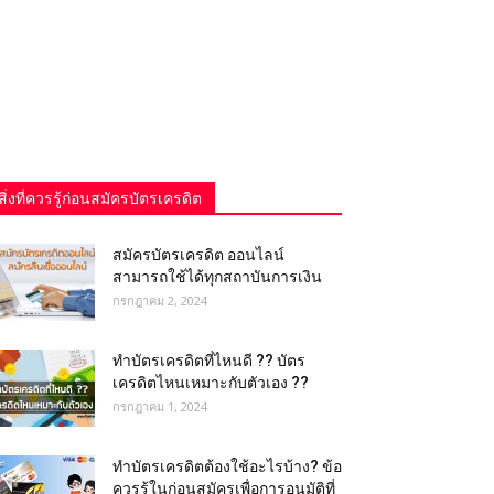
สิ่งที่ควรรู้ก่อนสมัครบัตรเครดิต
สมัครบัตรเครดิต ออนไลน์
สามารถใช้ได้ทุกสถาบันการเงิน
กรกฎาคม 2, 2024
ทำบัตรเครดิตที่ไหนดี ?? บัตร
เครดิตไหนเหมาะกับตัวเอง ??
กรกฎาคม 1, 2024
ทําบัตรเครดิตต้องใช้อะไรบ้าง? ข้อ
ควรรู้ในก่อนสมัครเพื่อการอนุมัติที่