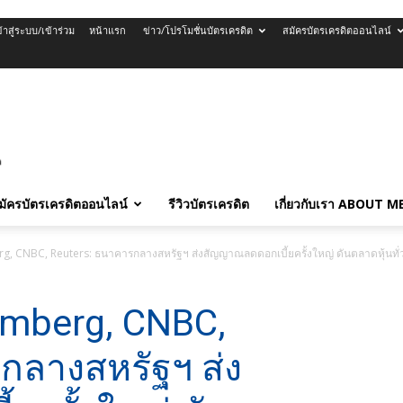
ข้าสู่ระบบ/เข้าร่วม
หน้าแรก
ข่าว/โปรโมชั่นบัตรเครดิต
สมัครบัตรเครดิตออนไลน์
มัครบัตรเครดิตออนไลน์
รีวิวบัตรเครดิต
เกี่ยวกับเรา ABOUT M
, CNBC, Reuters: ธนาคารกลางสหรัฐฯ ส่งสัญญาณลดดอกเบี้ยครั้งใหญ่ ดันตลาดหุ้นทั่ว
omberg, CNBC,
กลางสหรัฐฯ ส่ง