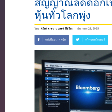
สัญญาณลดดอกเบี้
บริการ
ฟรี
หุ้นทั่วโลกพุ่ง
โดย
สมัคร credit card มือใหม่
-
ธันวาคม 23, 2025
แบ่งปันบนเฟสบุ๊ค
ทวีตบนทวิตเตอร์