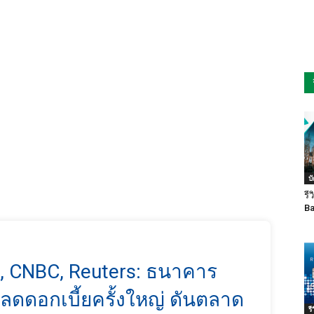
บ
รี
Ba
, CNBC, Reuters: ธนาคาร
ดดอกเบี้ยครั้งใหญ่ ดันตลาด
ร