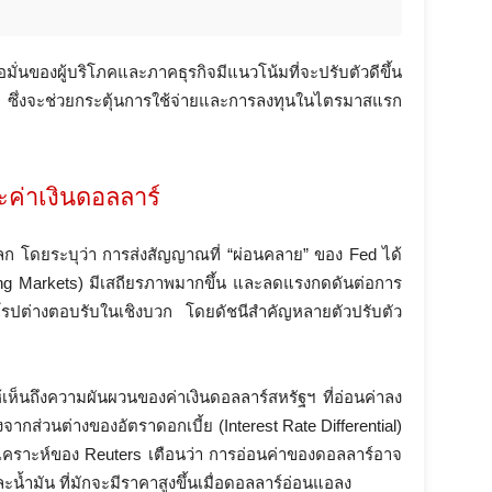
่นของผู้บริโภคและภาคธุรกิจมีแนวโน้มที่จะปรับตัวดีขึ้น
ง ซึ่งจะช่วยกระตุ้นการใช้จ่ายและการลงทุนในไตรมาสแรก
ค่าเงินดอลลาร์
 โดยระบุว่า การส่งสัญญาณที่ “ผ่อนคลาย” ของ Fed ได้
ing Markets) มีเสถียรภาพมากขึ้น และลดแรงกดดันต่อการ
โรปต่างตอบรับในเชิงบวก โดยดัชนีสำคัญหลายตัวปรับตัว
เห็นถึงความผันผวนของค่าเงินดอลลาร์สหรัฐฯ ที่อ่อนค่าลง
่องจากส่วนต่างของอัตราดอกเบี้ย (Interest Rate Differential)
เคราะห์ของ Reuters เตือนว่า การอ่อนค่าของดอลลาร์อาจ
น้ำมัน ที่มักจะมีราคาสูงขึ้นเมื่อดอลลาร์อ่อนแอลง