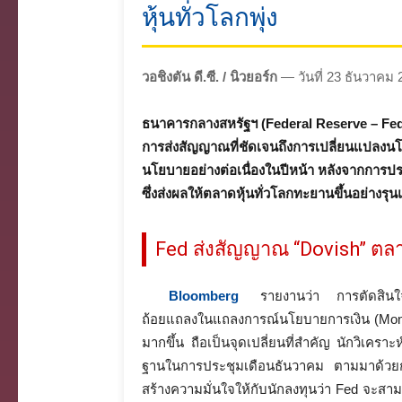
หุ้นทั่วโลกพุ่ง
วอชิงตัน ดี.ซี. / นิวยอร์ก
— วันที่ 23 ธันวาคม 
ธนาคารกลางสหรัฐฯ (Federal Reserve – Fed
การส่งสัญญาณที่ชัดเจนถึงการเปลี่ยนแปลงนโ
นโยบายอย่างต่อเนื่องในปีหน้า หลังจากการ
ซึ่งส่งผลให้ตลาดหุ้นทั่วโลกทะยานขึ้นอย่างรุ
Fed ส่งสัญญาณ “Dovish” ตล
Bloomberg
รายงานว่า การตัดสินใจคงอ
ถ้อยแถลงในแถลงการณ์นโยบายการเงิน (Monet
มากขึ้น ถือเป็นจุดเปลี่ยนที่สำคัญ นักวิเครา
ฐานในการประชุมเดือนธันวาคม ตามมาด้วยกา
สร้างความมั่นใจให้กับนักลงทุนว่า Fed จะสาม