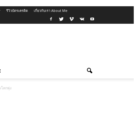
รีวิวบัตรเครดิต
เกี่ยวกับเรา About Me
E
โลกพุ่ง