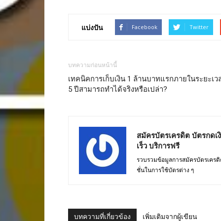
แบ่งปัน
Facebook
Twitter
บทความก่อนหน้านี้
เทคนิคการเก็บเงิน 1 ล้านบาทแรกภายในระยะเว
5 ปีสามารถทำได้จริงหรือเปล่า?
สมัครบัตรเครดิต บัตรกดเง
เร็ว บริการฟรี
รวบรวมข้อมูลการสมัครบัตรเครดิต
ชั่นในการใช้บัตรต่าง ๆ
บทความที่เกี่ยวข้อง
เพิ่มเติมจากผู้เขียน