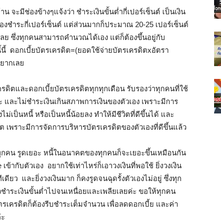
น จะมีช่องข้างๆแจ้งว่า ชำระเงินขั้นต่ำกี่เปอร์เซ็นต์ เป็นเงิน
นต้องชำระกี่เปอร์เซ็นต์ แต่ส่วนมากก็ประมาณ 20-25 เปอร์เซ็นต์
 ซึ่งทุกคนสามารถคำนวณได้เอง แต่ก็ต้องขึ้นอยู่กับ
นี้ ดอกเบี้ยบัตรเครดิต=(ยอดใช้จ่ายบัตรเครดิตxอัตรา
ม่ยากเลย
ิตและดอกเบี้ยบัตรเครดิตทุกทุกเดือน รับรองว่าทุกคนที่ใช้
ะ และไม่ชำระเงินเกินสภาพการเงินของตัวเอง เพราะมีการ
่เป็นหนี้ หรือเป็นหนี้น้อยลง ทำให้มีชีวิตที่ดีขึ้นได้ และ
ต เพราะมีการจัดการบริหารบัตรเครดิตของตัวเองที่ดีขึ้นแล้ว
ะทุกคน รูดเยอะ หนี้ในอนาคตของทุกคนก็จะเยอะขึ้นเหมือนกัน
 เข้ากับตัวเอง อยากใช้เท่าไหร่ก็เอาวงเงินที่พอใช้ ยิ่งวงเงิน
ดียว และยิ่งวงเงินมาก ก็คงรูดจนฉุดรั้งตัวเองไม่อยู่ ซึ่งทุก
ัวชำระเงินขั้นต่ำไปจนเหนื่อยและเพลียเลยค่ะ ขอให้ทุกคน
ัตรเครดิตก็ต้องรีบชำระเต็มจำนวน เพื่อลดดอกเบี้ย และค่า
่ะ