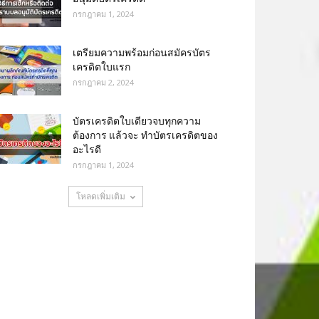
กรกฎาคม 1, 2024
เตรียมความพร้อมก่อนสมัครบัตร
เครดิตใบแรก
กรกฎาคม 2, 2024
บัตรเครดิตใบเดียวจบทุกความ
ต้องการ แล้วจะ ทำบัตรเครดิตของ
อะไรดี
กรกฎาคม 1, 2024
โหลดเพิ่มเติม