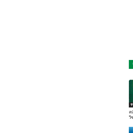
ร
สม
วี