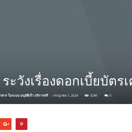
ระวังเรื่องดอกเบี้ยบัตร
คาร ในระบบ อนุมัติเร็ว บริการฟรี
-
กรกฎาคม 1, 2024
3249
0