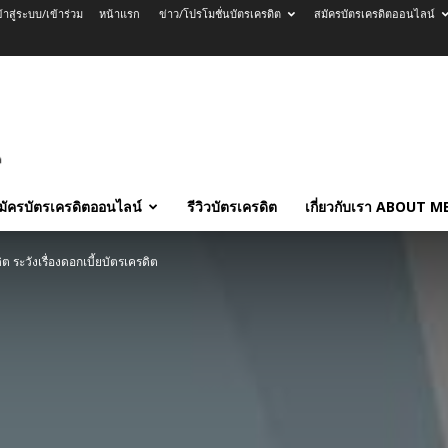
ข้าสู่ระบบ/เข้าร่วม
หน้าแรก
ข่าว/โปรโมชั่นบัตรเครดิต
สมัครบัตรเครดิตออนไลน์
มัครบัตรเครดิตออนไลน์
รีวิวบัตรเครดิต
เกี่ยวกับเรา ABOUT M
ต ระวังเรื่องดอกเบี้ยบัตรเครดิต