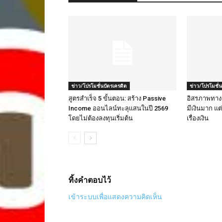
ข่าว/โปรโมชั่นบัตรเครดิต
ข่าว/โปรโมชั่
สูตรสำเร็จ 5 ขั้นตอน: สร้าง Passive
อิสรภาพทางก
Income ออนไลน์ทะลุแสนในปี 2569
มีเงินมาก แต
โดยไม่ต้องลงทุนเริ่มต้น
เรื่องเงิน
ทิ้งคำตอบไว้
เข้าระบบเพื่อแสดงความคิดเห็น