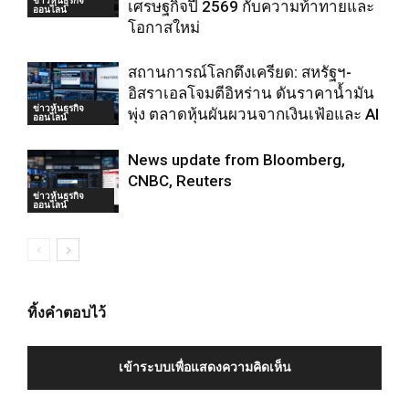
เศรษฐกิจปี 2569 กับความท้าทายและ
ออนไลน์
โอกาสใหม่
สถานการณ์โลกตึงเครียด: สหรัฐฯ-
อิสราเอลโจมตีอิหร่าน ดันราคาน้ำมัน
ข่าวหุ้นธุรกิจ
พุ่ง ตลาดหุ้นผันผวนจากเงินเฟ้อและ AI
ออนไลน์
News update from Bloomberg,
CNBC, Reuters
ข่าวหุ้นธุรกิจ
ออนไลน์
ทิ้งคำตอบไว้
เข้าระบบเพื่อแสดงความคิดเห็น