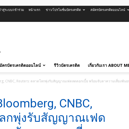
ข้าสู่ระบบ/เข้าร่วม
หน้าแรก
ข่าว/โปรโมชั่นบัตรเครดิต
สมัครบัตรเครดิตออนไลน์
มัครบัตรเครดิตออนไลน์
รีวิวบัตรเครดิต
เกี่ยวกับเรา ABOUT M
g, CNBC, Reuters: ตลาดโลกพุ่งรับสัญญาณเฟดลดดอกเบี้ย พร้อมจับตาความเสี่ยงพันธ
Bloomberg, CNBC,
ลกพุ่งรับสัญญาณเฟด