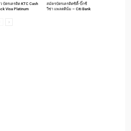
วิว บัตรเครดิต KTC Cash
สมัครบัตรเครดิตซิตี้-บิ๊กซี
ck Visa Platinum
วีซ่า แพลตตินั่ม – Citi Bank