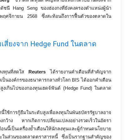
ดัชนี Hang Seng ของฮ่องกงที่ยังคงครองตำแหน่งผู้นำ
4 พฤศจิกายน 2568 ซึ่งสะท้อนถึงการฟื้นตัวของตลาดใน
มเสี่ยงจาก Hedge Fund ในตลาด
ลงทุนที่สดใส
Reuters
ได้รายงานคำเตือนที่สำคัญจาก
 ซึ่งเป็นองค์กรของธนาคารกลางทั่วโลก BIS ได้ออกคำเตือน
ที่สูงเกินไปของกองทุนเฮดจ์ฟันด์ (Hedge Fund) ในตลาด
นี้ใช้การกู้ยืมในระดับสูงเพื่อลงทุนในพันธบัตรรัฐบาลอาจ
นวงกว้าง หากเกิดการเปลี่ยนแปลงอย่างรวดเร็วในอัตรา
นนี้เป็นเครื่องย้ำเตือนให้นักลงทุนและผู้กำหนดนโยบาย
ฉพาะในส่วนของตลาดตราสารหนี้ ซึ่งเป็นรากฐานสำคัญของ