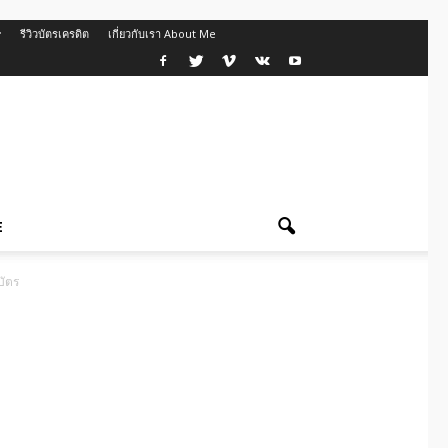
รีวิวบัตรเครดิต
เกี่ยวกับเรา About Me
E
บัตร