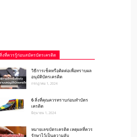
สิ่งที่ควรรู้ก่อนสมัครบัตรเครดิต
วิธีการเช็คหรือติดต่อเพื่อทราบผล
อนุมัติบัตรเครดิต
กรกฎาคม 1, 2024
6 สิ่งที่คุณควรทราบก่อนทำบัตร
เครดิต
มิถุนายน 1, 2024
หมายเลขบัตรเครดิต เหตุผลที่ควร
รักษาไว้เป็นความลับ