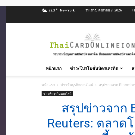
C
22.3
วันเสาร์, สิงหาคม 8, 2026
เ
New York
สมัคร
บัตร
เครดิต
บัตร
กด
หน้าแรก
ข่าว/โปรโมชั่นบัตรเครดิต
ส
เงินสด
และ
หน้าแรก
ข่าวหุ้นธุรกิจออนไลน์
สรุปข่าวจาก Bloomber
สิน
ข่าวหุ้นธุรกิจออนไลน์
เชื่อ
บุคคล
สรุปข่าวจาก 
ทุก
ธนาคาร
Reuters: ตลาดโ
อนุมัติ
เร็ว