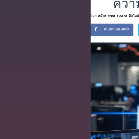
ความ
โดย
สมัคร credit card มือใหม่
แบ่งปันบนเฟสบุ๊ค