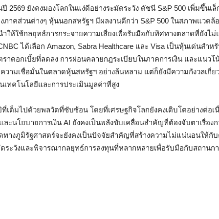
569 ยังคงมองโลกในแง่ดีอย่างระมัดระวัง ดัชนี S&P 500 เพิ่มขึ้นเล็กน
องภาคส่วนต่างๆ หุ้นนอกสหรัฐฯ มีผลงานดีกว่า S&P 500 ในสภาพแวดล
ะนำให้ใช้กลยุทธ์การกระจายความเสี่ยงเพื่อรับมือกับทิศทางตลาดที่ยังไ
BC ได้เลือก Amazon, Sabra Healthcare และ Visa เป็นหุ้นเด่นสำหรั
น อัตราดอกเบี้ยที่ลดลง การผ่อนคลายกฎระเบียบในภาคการเงิน และแนวโ
ามเชื่อมั่นในตลาดหุ้นสหรัฐฯ อย่างล้นหลาม แต่ก็ยังมีความกังวลเกี่ยว
้นเทคโนโลยีและการประเมินมูลค่าที่สูง
ีที่เต็มไปด้วยพลวัตที่ซับซ้อน โดยที่เศรษฐกิจโลกยังคงเติบโตอย่างต่อเน
ละนโยบายการเงิน AI ยังคงเป็นพลังขับเคลื่อนสำคัญที่ต้องจับตาเรื่อง
ดทางภูมิรัฐศาสตร์จะยังคงเป็นปัจจัยสำคัญที่สร้างความไม่แน่นอนให้ก
ดระวังและพิจารณากลยุทธ์การลงทุนที่หลากหลายเพื่อรับมือกับสถานการ