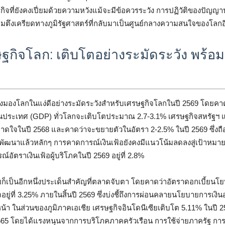
จที่ยังคงเปี่ยมด้วยความหวังแม้จะมีข้อควรระวัง การปฏิวัติของปัญญาประ
ตึงเครียดทางภูมิรัฐศาสตร์ที่กลับมาเป็นศูนย์กลางความสนใจของโลกอี
กิจโลก: เติบโตอย่างระมัดระวัง พร้อม
งคงมองโลกในแง่ดีอย่างระมัดระวังสำหรับเศรษฐกิจโลกในปี 2569 โดยคา
ประเทศ (GDP) ทั่วโลกจะเติบโตประมาณ 2.7-3.1% เศรษฐกิจสหรัฐฯ แส
าดใจในปี 2568 และคาดว่าจะขยายตัวในอัตรา 2-2.5% ในปี 2569 ซึ่งถือว่
ัฒนาแล้วหลักๆ การคาดการณ์เงินเฟ้อยังคงมีแนวโน้มลดลงสู่เป้าหม
ัตราเงินเฟ้อผู้บริโภคในปี 2569 อยู่ที่ 2.8%
ก็เป็นอีกหนึ่งประเด็นสำคัญที่ตลาดจับตา โดยคาดว่าอัตราดอกเบี้ยนโ
่ที่ 3.25% ภายในสิ้นปี 2569 ซึ่งบ่งชี้ถึงการผ่อนคลายนโยบายการเงินอ
้า ในส่วนของภูมิภาคเอเชีย เศรษฐกิจอินโดนีเซียเติบโต 5.11% ในปี 256
ี 2565 โดยได้แรงหนุนจากการบริโภคภาคครัวเรือน การใช้จ่ายภาครัฐ กา