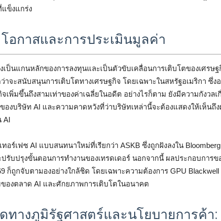
่แข็งแกร่ง
I: โอกาสและการประเมินมูลค่า
งคงเป็นแกนหลักของการลงทุนและเป็นตัวขับเคลื่อนการเติบโตของเศรษฐ
ว่าจะสนับสนุนการเติบโตทางเศรษฐกิจ โดยเฉพาะในสหรัฐอเมริกา ซึ่งอ
พิ่มขึ้นถึงสามเท่าของค่าเฉลี่ยในอดีต อย่างไรก็ตาม ยังมีความกังวลเก
ไปของบริษัท AI และความคาดหวังที่ว่าบริษัทเหล่านี้จะต้องแสดงให้เห็น
 AI
เทอร์เฟซ AI แบบสนทนาใหม่ที่เรียกว่า ASKB ซึ่งถูกฝังลงใน Bloomberg T
ละปรับปรุงขั้นตอนการทำงานของเทรดเดอร์ นอกจากนี้ ผลประกอบการขอ
ก็ถูกจับตามองอย่างใกล้ชิด โดยเฉพาะความต้องการ GPU Blackwell ซึ่
มของตลาด AI และศักยภาพการเติบโตในอนาคต
ยดทางภูมิรัฐศาสตร์และนโยบายการค้า: