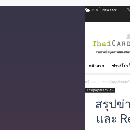
C
31.8
วั
New York
สมัคร
บัตร
เครดิต
บัตร
กด
เงินสด
หน้าแรก
ข่าว/โปรโ
และ
สิน
หน้าแรก
ข่าวหุ้นธุรกิจออนไ
เชื่อ
บุคคล
ข่าวหุ้นธุรกิจออนไลน์
ทุก
สรุปข
ธนาคาร
อนุมัติ
และ Re
เร็ว
บริการ
ฟรี