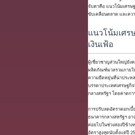
จับตาคือ แนวโน้มเศรษฐกิ
ขับเคลื่อนตลาด และความ
แนวโน้มเศรษฐ
เงินเฟ้อ
ผู้เชี่ยวชาญส่วนใหญ่ยั
ผลิตภัณฑ์มวลรวมภายใน
ความยืดหยุ่นที่น่าประหล
บรรดาประเทศเศรษฐกิจพ
กลางสหรัฐฯ โดยคาดการณ์อ
การปรับลดอัตราดอกเบี้ย
ธนาคารกลางสหรัฐฯ อาจอยู
ค่อยไปในช่วงสองปีข้างหน
อัตราสูงสุดนับตั้งแต่ป