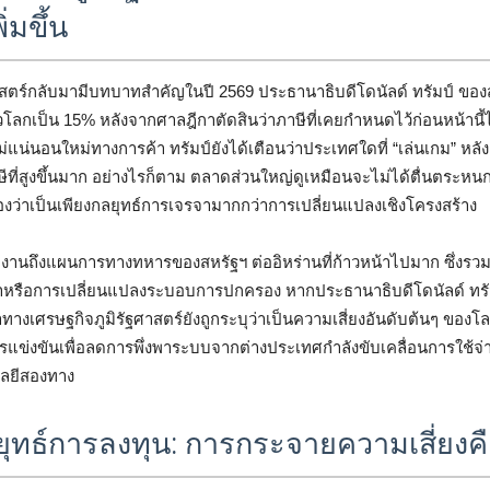
่มขึ้น
สตร์กลับมามีบทบาทสำคัญในปี 2569 ประธานาธิบดีโดนัลด์ ทรัมป์ ของส
่วโลกเป็น 15% หลังจากศาลฎีกาตัดสินว่าภาษีที่เคยกำหนดไว้ก่อนหน้านี
่แน่นอนใหม่ทางการค้า ทรัมป์ยังได้เตือนว่าประเทศใดที่ “เล่นเกม” หลั
ที่สูงขึ้นมาก อย่างไรก็ตาม ตลาดส่วนใหญ่ดูเหมือนจะไม่ได้ตื่นตระห
งว่าเป็นเพียงกลยุทธ์การเจรจามากกว่าการเปลี่ยนแปลงเชิงโครงสร้าง
ยงานถึงแผนการทางทหารของสหรัฐฯ ต่ออิหร่านที่ก้าวหน้าไปมาก ซึ่งรวม
หรือการเปลี่ยนแปลงระบอบการปกครอง หากประธานาธิบดีโดนัลด์ ทรัมป
ทางเศรษฐกิจภูมิรัฐศาสตร์ยังถูกระบุว่าเป็นความเสี่ยงอันดับต้นๆ ของโ
แข่งขันเพื่อลดการพึ่งพาระบบจากต่างประเทศกำลังขับเคลื่อนการใช้จ
ลยีสองทาง
ทธ์การลงทุน: การกระจายความเสี่ยงค