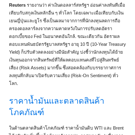
Reuters
รายงานว่า ค่าเงินดอลลาร์สหรัฐฯ อ่อนค่าลงทันทีเมื่อ
เทียบกับสกุลเงินหลักอื่น ๆ ทั่วโลก โดยเฉพาะเมื่อเทียบกับเงิน
เยนญี่ปุ่นและยูโร ซึ่งเป็นผลมาจากการที่นักลงทุนลดการถือ
ครองดอลลาร์ลงจากความคาดหวังในการปรับลดอัตรา
ดอกเบี้ยของ Fed ในอนาคตอันใกล้. ขณะเดียวกัน อัตราผล
ตอบแทนพันธบัตรรัฐบาลสหรัฐฯ อายุ 10 ปี (10-Year Treasury
Yield) ก็ปรับตัวลดลงอย่างมีนัยสำคัญ บ่งชี้ว่านักลงทุนได้ย้าย
เงินทุนออกจากสินทรัพย์ที่ให้ผลตอบแทนคงที่ไปสู่สินทรัพย์
เสี่ยง (Risk Assets) มากขึ้น ซึ่งสอดคล้องกับบรรยากาศการ
ลงทุนที่กลับมาเปิดรับความเสี่ยง (Risk-On Sentiment) ทั่ว
โลก.
ราคาน้ำมันและตลาดสินค้า
โภคภัณฑ์
ในด้านตลาดสินค้าโภคภัณฑ์ ราคาน้ำมันดิบ WTI และ Brent