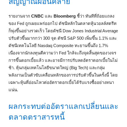
สัญญาณผ่อนคลาย
รายงานจาก
CNBC
และ
Bloomberg
ชี้ว่า ทันทีที่ถ้อยแถลง
ของ Fed ถูกเผยแพร่ออกไป ดัชนีหลักในตลาดหุ้นวอลล์สตรีท
ก็พุ่งขึ้นอย่างรวดเร็ว โดยดัชนี Dow Jones Industrial Average
ปรับตัวขึ้นมากกว่า 300 จุด ดัชนี S&P 500 เพิ่มขึ้น 1.1% และ
ดัชนีเทคโนโลยี Nasdaq Composite ทะยานขึ้นถึง 1.7%
เนื่องจากนักลงทุนตีความว่า Fed ใกล้จะถึงจุดสิ้นสุดของวงจร
การขึ้นดอกเบี้ยแล้ว และอาจมีการปรับลดอัตราดอกเบี้ยในไม่
ช้า. หุ้นกลุ่มเทคโนโลยีขนาดใหญ่ (Big Tech) และกลุ่ม
พลังงานเป็นตัวขับเคลื่อนหลักของการปรับตัวขึ้นในครั้งนี้ โดย
เฉพาะหุ้นที่อ่อนไหวต่ออัตราดอกเบี้ยได้รับแรงซื้ออย่างหนา
แน่น.
ผลกระทบต่ออัตราแลกเปลี่ยนและ
ตลาดตราสารหนี้