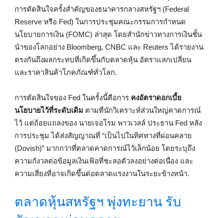
การตัดสินใจครั้งสำคัญของธนาคารกลางสหรัฐฯ (Federal
Reserve หรือ Fed) ในการประชุมคณะกรรมการกำหนด
นโยบายการเงิน (FOMC) ล่าสุด โดยสำนักข่าวทางการเงินชั้น
นำของโลกอย่าง Bloomberg, CNBC และ Reuters ได้รายงาน
ตรงกันถึงผลกระทบที่เกิดขึ้นกับตลาดหุ้น อัตราแลกเปลี่ยน
และราคาสินค้าโภคภัณฑ์ทั่วโลก.
การตัดสินใจของ Fed ในครั้งนี้คือการ
คงอัตราดอกเบี้ย
นโยบายไว้ที่ระดับเดิม
ตามที่นักวิเคราะห์ส่วนใหญ่คาดการณ์
ไว้ แต่ถ้อยแถลงของ นายเจอโรม พาวเวลล์ ประธาน Fed หลัง
การประชุม ได้ส่งสัญญาณที่ “เป็นไปในทิศทางที่ผ่อนคลาย
(Dovish)” มากกว่าที่ตลาดคาดการณ์ไว้เล็กน้อย โดยระบุถึง
ความกังวลต่อข้อมูลเงินเฟ้อที่ชะลอตัวลงอย่างต่อเนื่อง และ
ความเสี่ยงที่อาจเกิดขึ้นต่อตลาดแรงงานในระยะข้างหน้า.
ตลาดหุ้นสหรัฐฯ พุ่งทะยาน รับ