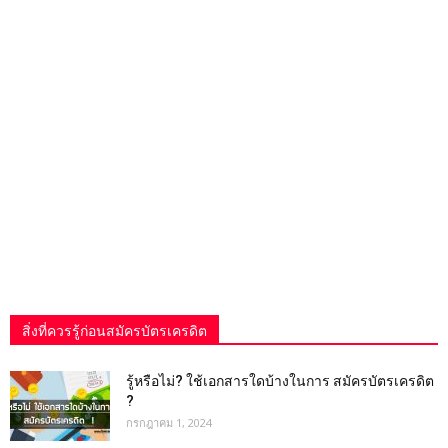
สิ่งที่ควรรู้ก่อนสมัครบัตรเครดิต
รู้หรือไม่? ใช้เอกสารใดบ้างในการ สมัครบัตรเครดิต
?
กรกฎาคม 1, 2024