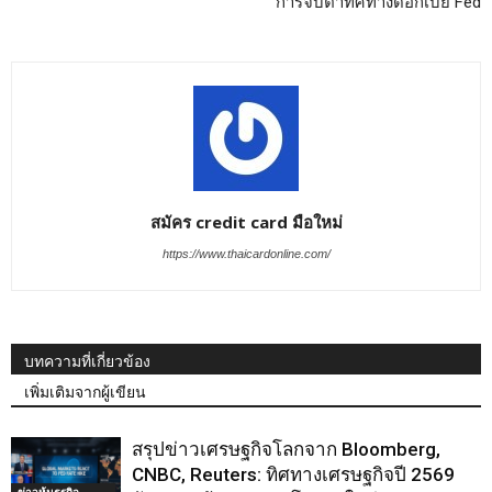
การจับตาทิศทางดอกเบี้ย Fed
สมัคร credit card มือใหม่
https://www.thaicardonline.com/
บทความที่เกี่ยวข้อง
เพิ่มเติมจากผู้เขียน
สรุปข่าวเศรษฐกิจโลกจาก Bloomberg,
CNBC, Reuters: ทิศทางเศรษฐกิจปี 2569
ข่าวหุ้นธุรกิจ