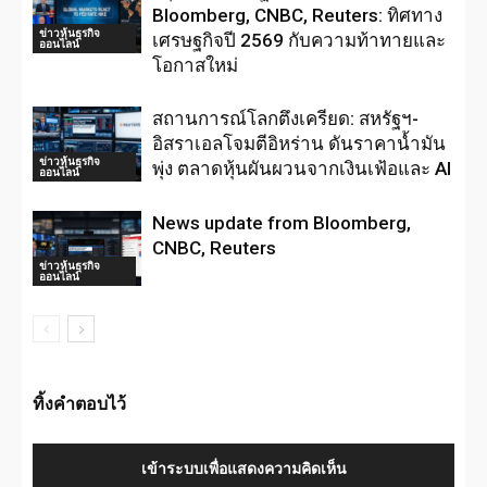
Bloomberg, CNBC, Reuters: ทิศทาง
ข่าวหุ้นธุรกิจ
เศรษฐกิจปี 2569 กับความท้าทายและ
ออนไลน์
โอกาสใหม่
สถานการณ์โลกตึงเครียด: สหรัฐฯ-
อิสราเอลโจมตีอิหร่าน ดันราคาน้ำมัน
ข่าวหุ้นธุรกิจ
พุ่ง ตลาดหุ้นผันผวนจากเงินเฟ้อและ AI
ออนไลน์
News update from Bloomberg,
CNBC, Reuters
ข่าวหุ้นธุรกิจ
ออนไลน์
ทิ้งคำตอบไว้
เข้าระบบเพื่อแสดงความคิดเห็น