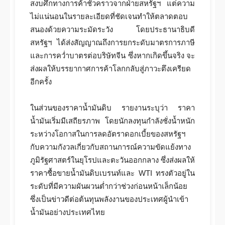
สงบศึกทางการค้าชั่วคราวจากฝ่ายสหรัฐฯ แต่ความ
ไม่แน่นอนในรายละเอียดที่ชัดเจนทำให้ตลาดตอบ
สนองด้วยความระมัดระวัง โดยประธานาธิบดี
สหรัฐฯ ได้ส่งสัญญาณถึงการยกระดับมาตรการภาษี
และการคว่ำบาตรต่อบริษัทจีน ซึ่งหากเกิดขึ้นจริง จะ
ส่งผลให้บรรยากาศการค้าโลกกลับสู่ภาวะตึงเครียด
อีกครั้ง
ในส่วนของราคาน้ำมันดิบ รายงานระบุว่า ราคา
น้ำมันเริ่มมีเสถียรภาพ โดยนักลงทุนกำลังชั่งน้ำหนัก
ระหว่างโอกาสในการลดอัตราดอกเบี้ยของสหรัฐฯ
กับความกังวลเกี่ยวกับสถานการณ์ความขัดแย้งทาง
ภูมิรัฐศาสตร์ในยุโรปและตะวันออกกลาง ซึ่งส่งผลให้
ราคาซื้อขายน้ำมันดิบเบรนท์และ WTI ทรงตัวอยู่ใน
ระดับที่มีความผันผวนต่ำกว่าช่วงก่อนหน้าเล็กน้อย
ซึ่งเป็นข่าวดีต่อต้นทุนพลังงานของประเทศผู้นำเข้า
น้ำมันอย่างประเทศไทย