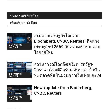
บทความที่เกี่ยวข้อง
เพิ่มเติมจากผู้เขียน
สรุปข่าวเศรษฐกิจโลกจาก
Bloomberg, CNBC, Reuters: ทิศทาง
ข่าวหุ้นธุรกิจ
เศรษฐกิจปี 2569 กับความท้าทายและ
ออนไลน์
โอกาสใหม่
สถานการณ์โลกตึงเครียด: สหรัฐฯ-
อิสราเอลโจมตีอิหร่าน ดันราคาน้ำมัน
ข่าวหุ้นธุรกิจ
พุ่ง ตลาดหุ้นผันผวนจากเงินเฟ้อและ AI
ออนไลน์
News update from Bloomberg,
CNBC, Reuters
ข่าวหุ้นธุรกิจ
ออนไลน์