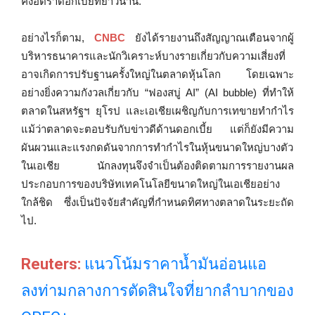
คงอัตราดอกเบี้ยที่ยาวนาน.
อย่างไรก็ตาม,
CNBC
ยังได้รายงานถึงสัญญาณเตือนจากผู้
บริหารธนาคารและนักวิเคราะห์บางรายเกี่ยวกับความเสี่ยงที่
อาจเกิดการปรับฐานครั้งใหญ่ในตลาดหุ้นโลก โดยเฉพาะ
อย่างยิ่งความกังวลเกี่ยวกับ “ฟองสบู่ AI” (AI bubble) ที่ทำให้
ตลาดในสหรัฐฯ ยุโรป และเอเชียเผชิญกับการเทขายทำกำไร
แม้ว่าตลาดจะตอบรับกับข่าวดีด้านดอกเบี้ย แต่ก็ยังมีความ
ผันผวนและแรงกดดันจากการทำกำไรในหุ้นขนาดใหญ่บางตัว
ในเอเชีย นักลงทุนจึงจำเป็นต้องติดตามการรายงานผล
ประกอบการของบริษัทเทคโนโลยีขนาดใหญ่ในเอเชียอย่าง
ใกล้ชิด ซึ่งเป็นปัจจัยสำคัญที่กำหนดทิศทางตลาดในระยะถัด
ไป.
Reuters:
แนวโน้มราคาน้ำมันอ่อนแอ
ลงท่ามกลางการตัดสินใจที่ยากลำบากของ