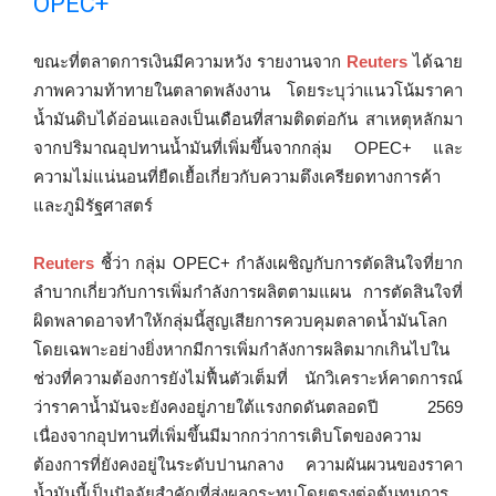
OPEC+
ขณะที่ตลาดการเงินมีความหวัง รายงานจาก
Reuters
ได้ฉาย
ภาพความท้าทายในตลาดพลังงาน โดยระบุว่าแนวโน้มราคา
น้ำมันดิบได้อ่อนแอลงเป็นเดือนที่สามติดต่อกัน สาเหตุหลักมา
จากปริมาณอุปทานน้ำมันที่เพิ่มขึ้นจากกลุ่ม OPEC+ และ
ความไม่แน่นอนที่ยืดเยื้อเกี่ยวกับความตึงเครียดทางการค้า
และภูมิรัฐศาสตร์
Reuters
ชี้ว่า กลุ่ม OPEC+ กำลังเผชิญกับการตัดสินใจที่ยาก
ลำบากเกี่ยวกับการเพิ่มกำลังการผลิตตามแผน การตัดสินใจที่
ผิดพลาดอาจทำให้กลุ่มนี้สูญเสียการควบคุมตลาดน้ำมันโลก
โดยเฉพาะอย่างยิ่งหากมีการเพิ่มกำลังการผลิตมากเกินไปใน
ช่วงที่ความต้องการยังไม่ฟื้นตัวเต็มที่ นักวิเคราะห์คาดการณ์
ว่าราคาน้ำมันจะยังคงอยู่ภายใต้แรงกดดันตลอดปี 2569
เนื่องจากอุปทานที่เพิ่มขึ้นมีมากกว่าการเติบโตของความ
ต้องการที่ยังคงอยู่ในระดับปานกลาง ความผันผวนของราคา
น้ำมันนี้เป็นปัจจัยสำคัญที่ส่งผลกระทบโดยตรงต่อต้นทุนการ