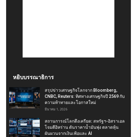
หยิบบรรณาธิการ
สรุปข่าวเศรษฐกิจโลกจาก Bloomberg,
CNBC, Reuters: ทิศทางเศรษฐกิจปี 2569 กับ
ความท้าทายและโอกาสใหม่
มีนาคม 1, 2026
สถานการณ์โลกตึงเครียด: สหรัฐฯ-อิสราเอล
โจมตีอิหร่าน ดันราคาน้ำมันพุ่ง ตลาดหุ้น
ผันผวนจากเงินเฟ้อและ AI