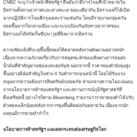
CNBC ระบุว่าเจ้าหน้าที่สหรัฐฯ ยืนยันว่ามีการโจมตีเป้าหมายใน
อิหร่านทั้งทางอากาศและทางทะเล ขณะเดียวกัน อิสราเอลก็ได้เปิด
ฉากปฏิบัติการโจมตีกรุงเตหะรานเช่นกัน โดยมีรายงานกลุ่มควัน
ลอยขึ้นจากใจกลางเมือง และระบบป้องกันภัยทางอากาศของ
อิสราเอลได้สกัดกั้นขีปนาวุธที่ยิงมาจากอิหร่าน
ความขัดแย้งที่ปะทุขึ้นนี้ส่งผลให้ตลาดพลังงานผันผวนอย่างหนัก
เนื่องจากความกังวลเกี่ยวกับการหยุดชะงักของเส้นทางการขนส่ง
น้ำมันที่สำคัญผ่านช่องแคบฮอร์มุซ นอกจากนี้ ราคาทองคำยังพุ่งสูง
ขึ้นอย่างมีนัยสำคัญในช่วง 4 วันทำการก่อนหน้านี้ โดยได้รับแรง
หนุนจากความต้องการสินทรัพย์ปลอดภัย ท่ามกลางความไม่แน่นอน
จากนโยบายการค้าของสหรัฐฯ และสถานการณ์ภูมิรัฐศาสตร์ที่
ตึงเครียดนี้ อย่างไรก็ตาม Bloomberg รายงานว่าราคาทองคำได้ปรับ
ตัวลดลงเล็กน้อยหลังจากการพุ่งขึ้นติดต่อกันหลายวัน เนื่องจากนัก
ลงทุนมีการขายทำกำไร
นโยบายการค้าสหรัฐฯ และผลกระทบต่อเศรษฐกิจโลก