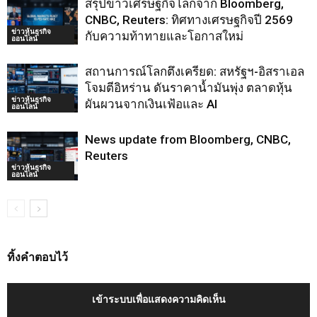
สรุปข่าวเศรษฐกิจโลกจาก Bloomberg,
CNBC, Reuters: ทิศทางเศรษฐกิจปี 2569
ข่าวหุ้นธุรกิจ
กับความท้าทายและโอกาสใหม่
ออนไลน์
สถานการณ์โลกตึงเครียด: สหรัฐฯ-อิสราเอล
โจมตีอิหร่าน ดันราคาน้ำมันพุ่ง ตลาดหุ้น
ข่าวหุ้นธุรกิจ
ผันผวนจากเงินเฟ้อและ AI
ออนไลน์
News update from Bloomberg, CNBC,
Reuters
ข่าวหุ้นธุรกิจ
ออนไลน์
ทิ้งคำตอบไว้
เข้าระบบเพื่อแสดงความคิดเห็น