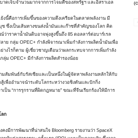
และบาดเจ็บจำนวนมากจากการโจมตีของสหรัฐฯ และอิสราเอล
(C
้งนี้คือการเพิ่มขึ้นของความตึงเครียดในตลาดพลังงาน มี
ซ ซึ่งเป็นเส้นทางขนส่งน้ำมันและก๊าซที่สำคัญของโลก คิด
ว่าราคาน้ำมันดิบอาจพุ่งสูงขึ้นถึง 85 ดอลลาร์ต่อบาร์เรล
ย กลุ่ม OPEC+ กำลังพิจารณาเพิ่มกำลังการผลิตน้ำมันเพื่อ
งไรก็ตาม ผู้เชี่ยวชาญเตือนว่าผลกระทบจากการเพิ่มกำลัง
นกลุ่ม OPEC+ มีกำลังการผลิตสำรองน้อย
สัมพันธ์กับรัสเซียและเป็นหนึ่งในผู้จัดหาพลังงานหลักให้กับ
อสู้เพื่ออำนาจนำระดับโลกระหว่างวอชิงตันและปักกิ่ง
ป็น “การรุกรานที่ผิดกฎหมาย” ขณะที่จีนเรียกร้องให้มีการ
โลก
ังคงมีการพัฒนาที่น่าสนใจ Bloomberg รายงานว่า SpaceX