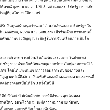
ขายหุ้นต่อสาธารณะครั้งแรก (IPO) แบบเป็นความลับ ซึ่งอาจ
บริษัทจะมีมูลค่ามากกว่า 1.75 ล้านล้านดอลลาร์สหรัฐฯ หากเกิด
งใหญ่ที่สุดในประวัติศาสตร์
ด้รับเงินทุนสนับสนุนจำนวน 1.1 แสนล้านดอลลาร์สหรัฐฯ ใน
น Amazon, Nvidia และ SoftBank เข้าร่วมด้วย การลงทุนนี้
่ยวกับศักยภาพของปัญญาประดิษฐ์ในการขับเคลื่อนการเติบโต
esearch คาดการณ์ว่าผลิตภัณฑ์มวลรวมภายในประเทศ
6 ซึ่งสูงกว่าค่าเฉลี่ยที่นักเศรษฐศาสตร์ส่วนใหญ่คาดการณ์ไว้
ัว 2.8% โดยได้แรงหนุนจากการลดผลกระทบของภาษีและ
ัญญาณบ่งชี้ถึงอัตราเงินเฟ้อที่ชะลอตัวลงและตลาดแรงงานที่
ัตราดอกเบี้ยได้อีก 3 ครั้งในปีนี้
ีคำวินิจฉัยไม่เห็นด้วยกับการใช้อำนาจฉุกเฉินของ
ีส่วนใหญ่ อย่างไรก็ตาม ยังมีคำถามมากมายเกี่ยวกับ
ะเป็นกระบวนการที่ยืดเยื้อและซับซ้อน