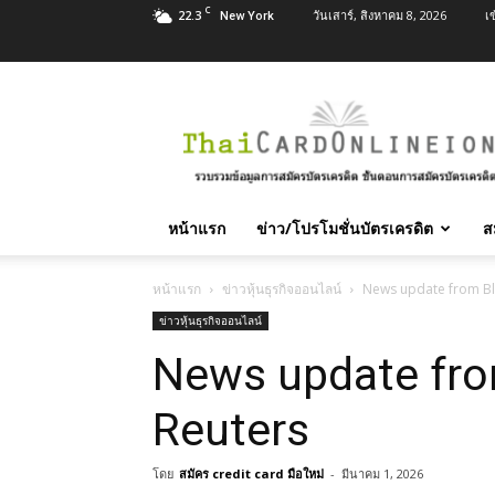
C
22.3
วันเสาร์, สิงหาคม 8, 2026
เ
New York
สมัคร
บัตร
เครดิต
บัตร
กด
เงินสด
หน้าแรก
ข่าว/โปรโมชั่นบัตรเครดิต
ส
และ
สิน
เชื่อ
หน้าแรก
ข่าวหุ้นธุรกิจออนไลน์
News update from B
บุคคล
ข่าวหุ้นธุรกิจออนไลน์
ทุก
News update fr
ธนาคาร
อนุมัติ
เร็ว
Reuters
บริการ
ฟรี
โดย
สมัคร credit card มือใหม่
-
มีนาคม 1, 2026