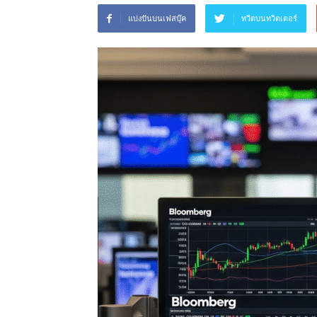
แบ่งปันบนเฟสบุ๊ค
ทวีตบนทวิตเตอร์