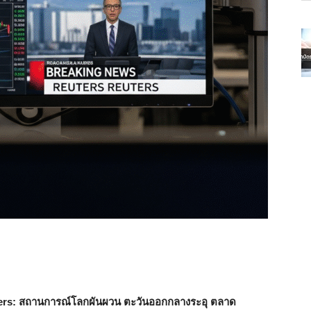
ers: สถานการณ์โลกผันผวน ตะวันออกกลางระอุ ตลาด