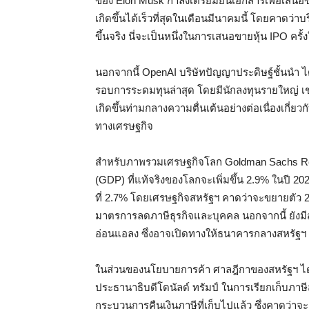
ของ Elon Musk กำลังเตรียมยื่นเอกสารเพื่อเสนอ
เกิดขึ้นได้เร็วที่สุดในเดือนมีนาคมนี้ โดยคาดว่า
ขึ้นจริง นี่จะเป็นหนึ่งในการเสนอขายหุ้น IPO ครั้
นอกจากนี้ OpenAI บริษัทปัญญาประดิษฐ์ชั้นนำ ไ
รอบการระดมทุนล่าสุด โดยมีนักลงทุนรายใหญ่ เช่
เกิดขึ้นท่ามกลางความตื่นเต้นอย่างต่อเนื่องเกี
ทางเศรษฐกิจ
สำหรับภาพรวมเศรษฐกิจโลก Goldman Sachs R
(GDP) ที่แท้จริงของโลกจะเพิ่มขึ้น 2.9% ในปี 202
ที่ 2.7% โดยเศรษฐกิจสหรัฐฯ คาดว่าจะขยายต
มาตรการลดภาษีธุรกิจและบุคคล นอกจากนี้ ยังมีส
อ่อนแอลง ซึ่งอาจเปิดทางให้ธนาคารกลางสหรัฐฯ ลดอ
ในส่วนของนโยบายการค้า ศาลฎีกาของสหรัฐฯ ได้ม
ประธานาธิบดีโดนัลด์ ทรัมป์ ในการเรียกเก็บภาษ
กระบวนการคืนเงินภาษีที่เก็บไปแล้ว ซึ่งคาดว่าจ