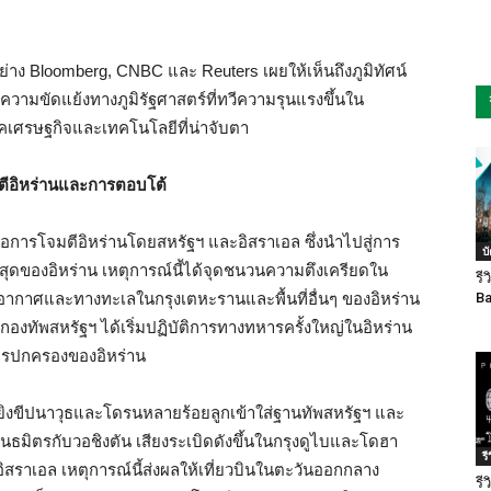
่าง Bloomberg, CNBC และ Reuters เผยให้เห็นถึงภูมิทัศน์
วามขัดแย้งทางภูมิรัฐศาสตร์ที่ทวีความรุนแรงขึ้นใน
เศรษฐกิจและเทคโนโลยีที่น่าจับตา
ตีอิหร่านและการตอบโต้
คือการโจมตีอิหร่านโดยสหรัฐฯ และอิสราเอล ซึ่งนำไปสู่การ
บ
ูงสุดของอิหร่าน เหตุการณ์นี้ได้จุดชนวนความตึงเครียดใน
รี
อากาศและทางทะเลในกรุงเตหะรานและพื้นที่อื่นๆ ของอิหร่าน
Ba
กองทัพสหรัฐฯ ได้เริ่มปฏิบัติการทางทหารครั้งใหญ่ในอิหร่าน
ารปกครองของอิหร่าน
รยิงขีปนาวุธและโดรนหลายร้อยลูกเข้าใส่ฐานทัพสหรัฐฯ และ
นธมิตรกับวอชิงตัน เสียงระเบิดดังขึ้นในกรุงดูไบและโดฮา
ร
อิสราเอล เหตุการณ์นี้ส่งผลให้เที่ยวบินในตะวันออกกลาง
รี