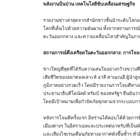
พลังงานปั่นป่วน เทคโนโลยีขับเคลื่อนเศรษฐกิจ
รายงานข่าวล่าสุดจากสำนักข่าวชั้นนำระดับโลกอย
โลกที่เต็มไปด้วยความผันผวน ทั้งจากสถานการณ์ค
ตะวันออกกลาง และความเคลื่อนไหวสำคัญในภาค
สถานการณ์ตึงเครียดในตะวันออกกลาง: การโจม
ข่าวใหญ่ที่สุดที่ได้รับความสนใจอย่างกว้างขวาง
เสียชีวิตของอยาตอลเลาะห์ อาลี คาเมเนอี ผู้นำส
ภูมิภาคอย่างรวดเร็ว โดยมีรายงานการโจมตีทาง
ประธานาธิบดีโดนัลด์ ทรัมป์ ของสหรัฐฯ ยืนยันว่า
โดยมีเป้าหมายเพื่อกำจัดภัยคุกคามจากระบอบก
หลังการโจมตีครั้งแรก อิหร่านได้ตอบโต้ด้วยกา
เมืองต่างๆ ในอิสราเอลและประเทศอาหรับที่เป็นพั
และเสียงไซเรนเตือนภัยทางอากาศดังขึ้นซ้ำๆ ทั่ว