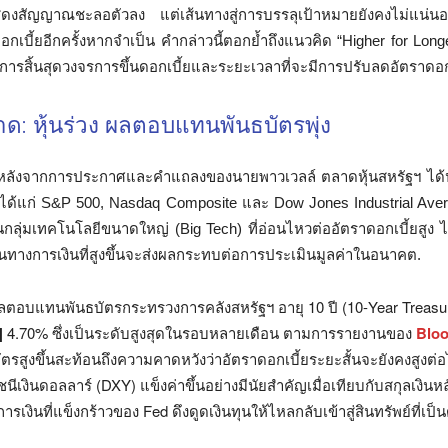
จะแสดงสัญญาณชะลอตัวลง แต่เส้นทางสู่การบรรลุเป้าหมายยังคงไม่แ
ดอกเบี้ยอีกครั้งหากจำเป็น คำกล่าวนี้ตอกย้ำถึงแนวคิด “Higher for Longe
การสิ้นสุดวงจรการขึ้นดอกเบี้ยและระยะเวลาที่จะมีการปรับลดอัตราดอกเ
ด: หุ้นร่วง ผลตอบแทนพันธบัตรพุ่ง
ีหลังจากการประกาศและคำแถลงของนายพาวเวลล์ ตลาดหุ้นสหรัฐฯ ได้ป
ม ได้แก่ S&P 500, Nasdaq Composite และ Dow Jones Industrial Aver
ลุ่มเทคโนโลยีขนาดใหญ่ (Big Tech) ที่อ่อนไหวต่ออัตราดอกเบี้ยสูง ไ
ทุนทางการเงินที่สูงขึ้นจะส่งผลกระทบต่อการประเมินมูลค่าในอนาคต.
ตอบแทนพันธบัตรกระทรวงการคลังสหรัฐฯ อายุ 10 ปี (10-Year Treasury 
]
4.70% ซึ่งเป็นระดับสูงสุดในรอบหลายเดือน ตามการรายงานของ
Blo
สูงขึ้นสะท้อนถึงความคาดหวังว่าอัตราดอกเบี้ยระยะสั้นจะยังคงสูงต่อ
ชนีเงินดอลลาร์ (DXY) แข็งค่าขึ้นอย่างมีนัยสำคัญเมื่อเทียบกับสกุลเงินหลั
รเงินที่แข็งกร้าวของ Fed ดึงดูดเงินทุนให้ไหลกลับเข้าสู่สินทรัพย์ที่เป็