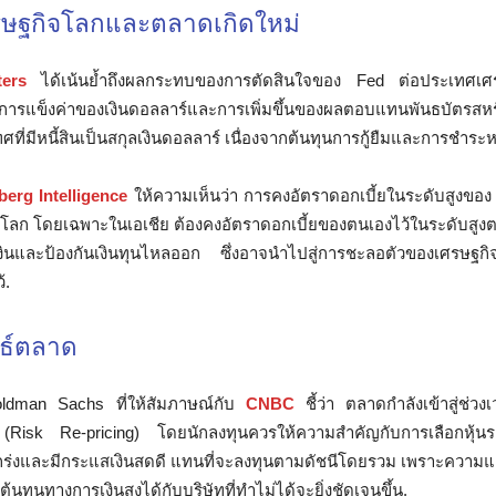
ษฐกิจโลกและตลาดเกิดใหม่
ers
ได้เน้นย้ำถึงผลกระทบของการตัดสินใจของ Fed ต่อประเทศเศรษ
ารแข็งค่าของเงินดอลลาร์และการเพิ่มขึ้นของผลตอบแทนพันธบัตรสห
่มีหนี้สินเป็นสกุลเงินดอลลาร์ เนื่องจากต้นทุนการกู้ยืมและการชำระหนี้เ
erg Intelligence
ให้ความเห็นว่า การคงอัตราดอกเบี้ยในระดับสูงของ
่วโลก โดยเฉพาะในเอเชีย ต้องคงอัตราดอกเบี้ยของตนเองไว้ในระดับสูงต
งินและป้องกันเงินทุนไหลออก ซึ่งอาจนำไปสู่การชะลอตัวของเศรษฐกิ
้.
ทธ์ตลาด
ldman Sachs ที่ให้สัมภาษณ์กับ
CNBC
ชี้ว่า ตลาดกำลังเข้าสู่ช่วงเ
 (Risk Re-pricing) โดยนักลงทุนควรให้ความสำคัญกับการเลือกหุ้น
็งแกร่งและมีกระแสเงินสดดี แทนที่จะลงทุนตามดัชนีโดยรวม เพราะความแ
ต้นทุนทางการเงินสูงได้กับบริษัทที่ทำไม่ได้จะยิ่งชัดเจนขึ้น.