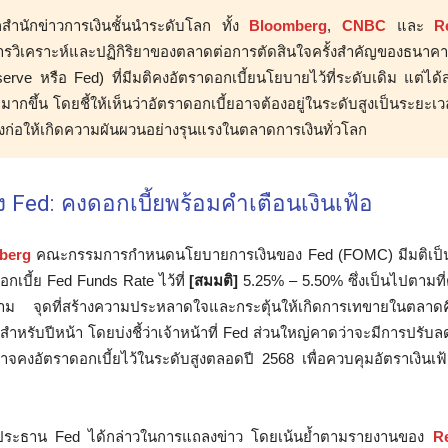
สำนักข่าวการเงินชั้นนำระดับโลก ทั้ง
Bloomberg
,
CNBC
และ
R
รวิเคราะห์และปฏิกิริยาของตลาดต่อการตัดสินใจครั้งสำคัญของธนาค
erve หรือ Fed) ที่มีมติคงอัตราดอกเบี้ยนโยบายไว้ที่ระดับเดิม แต่ได้
มากขึ้น โดยชี้ให้เห็นว่าอัตราดอกเบี้ยอาจต้องอยู่ในระดับสูงเป็นระยะเว
งก่อให้เกิดความผันผวนอย่างรุนแรงในตลาดการเงินทั่วโลก
 Fed: คงดอกเบี้ยพร้อมคำเตือนเงินเฟ้อ
berg
คณะกรรมการกำหนดนโยบายการเงินของ Fed (FOMC) มีมติเป็นเ
กเบี้ย Fed Funds Rate ไว้ที่
[สมมติ]
5.25% – 5.50% ซึ่งเป็นไปตามที
ม จุดที่สร้างความประหลาดใจและกระตุ้นให้เกิดการเทขายในตลาดคื
ำหรับปีหน้า โดยบ่งชี้ว่าเจ้าหน้าที่ Fed ส่วนใหญ่คาดว่าจะมีการปรับล
คงอัตราดอกเบี้ยไว้ในระดับสูงตลอดปี 2568 เพื่อควบคุมอัตราเงินเฟ้อท
ประธาน Fed ได้กล่าวในการแถลงข่าว โดยเน้นย้ำตามรายงานของ
R