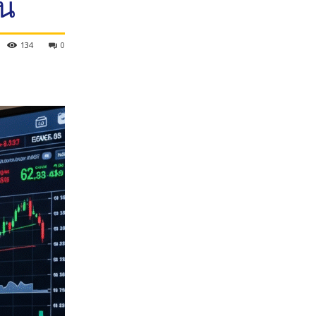
วน
134
0