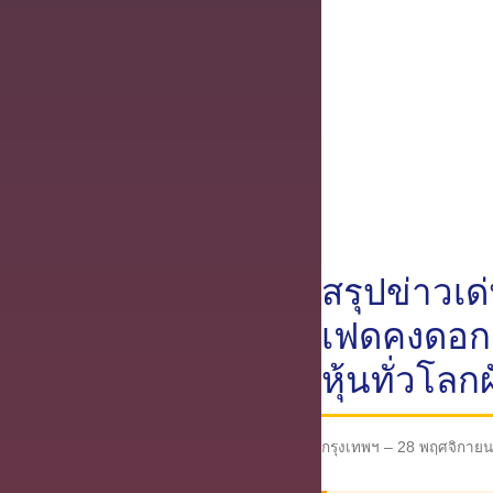
สรุปข่าวเด
เฟดคงดอกเ
หุ้นทั่วโล
กรุงเทพฯ – 28 พฤศจิกาย