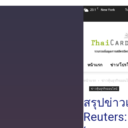
C
23.1
วั
New York
สมัคร
บัตร
เครดิต
บัตร
กด
หน้าแรก
ข่าว/โปรโ
เงินสด
และ
หน้าแรก
ข่าวหุ้นธุรกิจออนไ
สิน
ข่าวหุ้นธุรกิจออนไลน์
เชื่อ
บุคคล
สรุปข่า
ทุก
ธนาคาร
Reuters
อนุมัติ
เร็ว