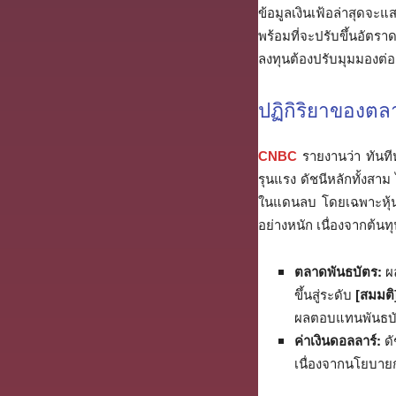
ข้อมูลเงินเฟ้อล่าสุด
พร้อมที่จะปรับขึ้นอัตรา
ลงทุนต้องปรับมุมมองต่อ
ปฏิกิริยาของตลา
CNBC
รายงานว่า ทันท
รุนแรง ดัชนีหลักทั้งสา
ในแดนลบ โดยเฉพาะหุ้นก
อย่างหนัก เนื่องจากต้น
ตลาดพันธบัตร:
ผล
ขึ้นสู่ระดับ
[สมมติ
ผลตอบแทนพันธบัตร
ค่าเงินดอลลาร์:
ดั
เนื่องจากนโยบายกา