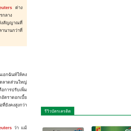
euters
ต่าง
ารกลาง
ส่งสัญญาณที่
ลานานกว่าที่
อกฉันท์ให้คง
่ตลาดส่วนใหญ่
อการปรับเพิ่ม
ดอัตราดอกเบี้ย
ี่ยังคงสูงกว่า
รีวิวบัตรเครดิต
euters
ว่า แม้