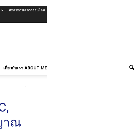
สมัครบัตรเครดิตออนไลน์
รีวิวบัตรเครดิต
เกี่ยวกับเรา About Me
เกี่ยวกับเรา ABOUT ME
งยาวนาน’ ตลาดหุ้นทั่วโลกผันผวน
C,
ญญาณ