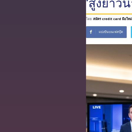
‘สูงยาวน
บริการ
ฟรี
โดย
สมัคร credit card มือใหม่
แบ่งปันบนเฟสบุ๊ค