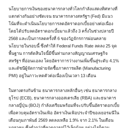
นโยบายการเงินของธนาคารกลางทั่วโลกกำลังแสดงทิศทางที่
แตกต่างกันอย่างชัดเจน ธนาคารกลางสหรัฐฯ (Fed) มีแนว
โน้มที่จะดำเนินนโยบายการลดอัตราดอกเบี้ยอย่างต่อเนื่อง
โดยได้ปรับลดอัตราดอกเบี้ยมาแล้วถึง 3 ครั้งในช่วงปลายปี
2568 และเป็นการลดครั้งที่ 6 ของวัฏจักรการผ่อนคลาย
นโยบายในรอบนี้ ซึ่งทำให้ Federal Funds Rate ลดลง 25 จุด
พื้นฐาน การตัดสินใจนี้มีขึ้นท่ามกลางสัญญาณเศรษฐกิจ
สหรัฐฯ ที่อ่อนแอลง โดยอัตราการว่างงานเพิ่มขึ้นสู่ระดับ 4.1%
และดัชนีผู้จัดการฝ่ายจัดซื้อภาคการผลิต (Manufacturing
PMI) อยู่ในภาวะหดตัวต่อเนื่องเป็นเวลา 13 เดือน
ในทางตรงกันข้าม ธนาคารกลางหลักอื่นๆ เช่น ธนาคารกลาง
ยุโรป (ECB), ธนาคารกลางออสเตรเลีย (RBA) และธนาคาร
กลางญี่ปุ่น (BOJ) กำลังเตรียมพร้อมที่จะปรับขึ้นอัตราดอกเบี้ย
เพื่อควบคุมอัตราเงินเฟ้อ อัตราเงินเฟ้อประจำปีของเยอรมนีใน
เดือนกุมภาพันธ์ 2569 ลดลงเหลือ 1.9% จาก 2.1% ในเดือน
มกราคม ซึ่งต่ำกว่าที่คาดการณ์ไว้เล็กน้อย อย่างไรก็ตาม